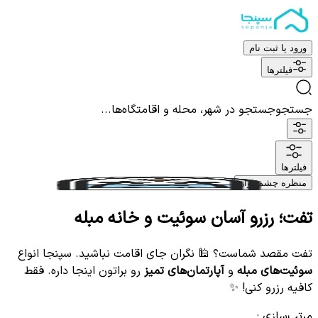
ورود یا ثبت نام
فیلترها
جستجو
جستجو در شهر، محله و اقامتگاه‌ها...
فیلترها
منظره چشم نواز
تفت؛ رزرو آسان سوئیت و خانه مبله
تفت مقصد شماست؟ 🕌 نگران جای اقامت نباشید. سپنجا انواع
سوئیت‌های مبله
و
آپارتمان‌های تمیز
رو براتون اینجا داره. فقط
کافیه رزرو کنی! ✨
مرتب‌سازی
: