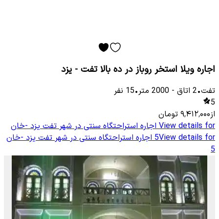
اجاره ویلا استخر روباز در ده بالا تفت - یزد
تفت
•
2
اتاق
-
2000
متر
•
15
نفر
5
از
۹٬۴۱۲٬۰۰۰
تومان
View details for
اجاره استراحتگاه سنتی در شهر تفت یزد -خان
View details for
5
اجاره استراحتگاه سنتی در شهر تفت یزد -خان
5