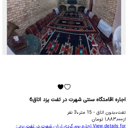
اجاره اقامتگاه سنتی شهرت در تفت یزد اتاق6
تفت
•
بدون اتاق
-
15
متر
•
3
نفر
از
۱٬۸۸۳٬۰۰۰
تومان
View details for
اجاره بوم گردی ارزان شهرت در تفت یزد -