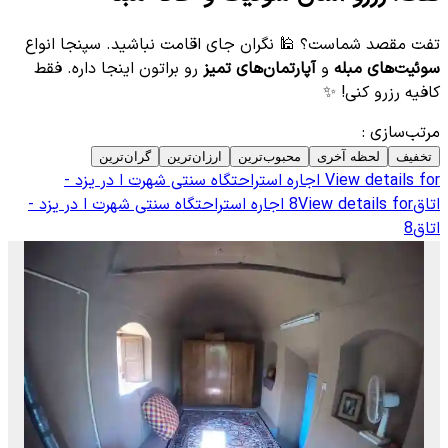
تفت مقصد شماست؟ 🕌 نگران جای اقامت نباشید. سپنجا انواع
سوئیت‌های مبله
و
آپارتمان‌های تمیز
رو براتون اینجا داره. فقط
کافیه رزرو کنی! ✨
مرتب‌سازی
:
تخفیف
لحظه آخری
محبوب‌ترین
ارزان‌ترین
گران‌ترین
View details for
اجاره استراحتگاه سنتی شهرت ا در یزد -
اتاق8
View details for
اجاره استراحتگاه سنتی شهرت ا در یزد -
اتاق8