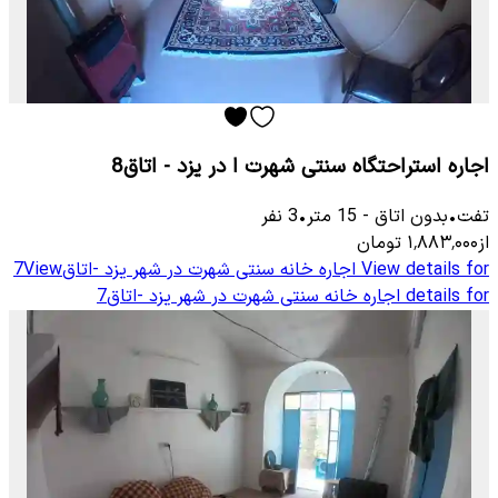
اجاره استراحتگاه سنتی شهرت ا در یزد - اتاق8
تفت
•
بدون اتاق
-
15
متر
•
3
نفر
از
۱٬۸۸۳٬۰۰۰
تومان
View details for
اجاره خانه سنتی شهرت در شهر یزد -اتاق7
View
details for
اجاره خانه سنتی شهرت در شهر یزد -اتاق7