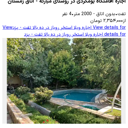
اجاره اقامتگاه بومگردی در روستای مبارکه - اتاق زمستان
تفت
•
بدون اتاق
-
2000
متر
•
4
نفر
از
۲٬۳۵۴٬۰۰۰
تومان
View details for
اجاره ویلا استخر روباز در ده بالا تفت - یزد
View
details for
اجاره ویلا استخر روباز در ده بالا تفت - یزد