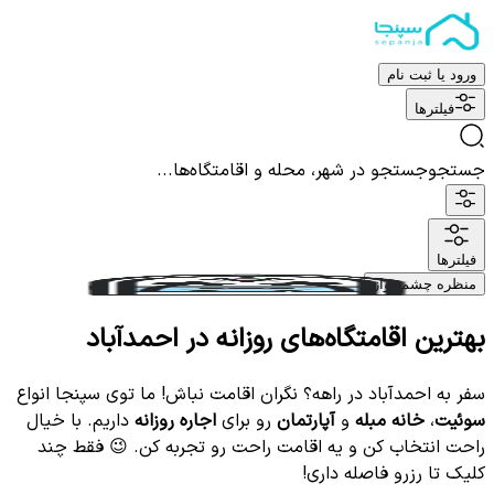
ورود یا ثبت نام
فیلترها
جستجو
جستجو در شهر، محله و اقامتگاه‌ها...
فیلترها
منظره چشم نواز
بهترین اقامتگاه‌های روزانه در احمدآباد
سفر به احمدآباد در راهه؟ نگران اقامت نباش! ما توی سپنجا انواع
سوئیت
،
خانه مبله
و
آپارتمان
رو برای
اجاره روزانه
داریم. با خیال
راحت انتخاب کن و یه اقامت راحت رو تجربه کن. 😉 فقط چند
کلیک تا رزرو فاصله داری!