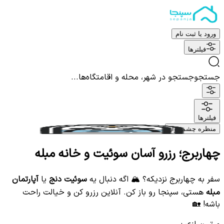
ورود یا ثبت نام
فیلترها
جستجو
جستجو در شهر، محله و اقامتگاه‌ها...
فیلترها
منظره چشم نواز
چهاربرج؛ رزرو آسان سوئیت و خانه مبله
سفر به چهاربرج نزدیکه؟ 🏔️ اگه دنبال یه
سوئیت دنج
یا
آپارتمان
مبله
هستی، سپنجا رو باز کن. آنلاین رزرو کن و خیالت راحت
باشه! 🏡