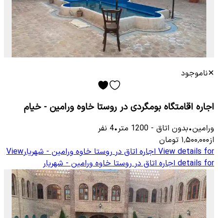
✕
ناموجود
اجاره اقامتگاه بومگردی در روستا خاوه ورامین - خیام
ورامین
•
بدون اتاق
-
1200
متر
•
4
نفر
از
۱٬۵۰۰٬۰۰۰
تومان
View details for
اجاره اتاق در روستا خاوه ورامین - شهریار
View
details for
اجاره اتاق در روستا خاوه ورامین - شهریار