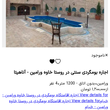
✕
ناموجود
اجاره بومگردی سنتی در روستا خاوه ورامین - آناهیتا
ورامین
•
بدون اتاق
-
1200
متر
•
4
نفر
از
۱٬۲۰۰٬۰۰۰
تومان
View details for
اجاره اقامتگاه بومگردی در روستا خاوه ورامین -
خیام
View details for
اجاره اقامتگاه بومگردی در روستا خاوه
ورامین - خیام