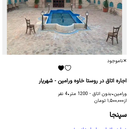
✕
ناموجود
اجاره اتاق در روستا خاوه ورامین - شهریار
ورامین
•
بدون اتاق
-
1200
متر
•
4
نفر
از
۱٬۵۰۰٬۰۰۰
تومان
سپنجا