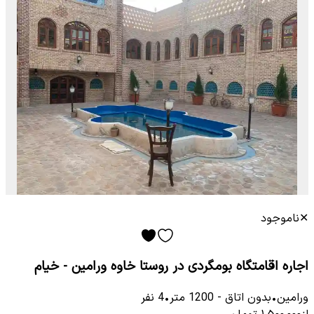
✕
ناموجود
اجاره اقامتگاه بومگردی در روستا خاوه ورامین - خیام
ورامین
•
بدون اتاق
-
1200
متر
•
4
نفر