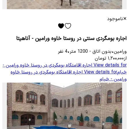
✕
ناموجود
اجاره بومگردی سنتی در روستا خاوه ورامین - آناهیتا
ورامین
•
بدون اتاق
-
1200
متر
•
4
نفر
از
۱٬۲۰۰٬۰۰۰
تومان
View details for
اجاره اقامتگاه بومگردی در روستا خاوه ورامین -
خیام
View details for
اجاره اقامتگاه بومگردی در روستا خاوه
ورامین - خیام