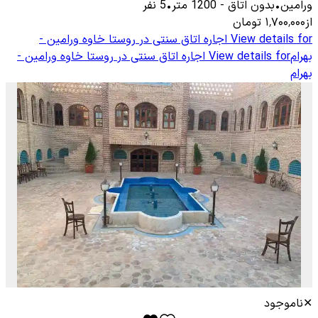
ورامین
•
بدون اتاق
-
1200
متر
•
5
نفر
از
۱٬۷۰۰٬۰۰۰
تومان
View details for
اجاره اتاق سنتی در روستا خاوه ورامین -
بهرام
View details for
اجاره اتاق سنتی در روستا خاوه ورامین -
بهرام
✕
ناموجود