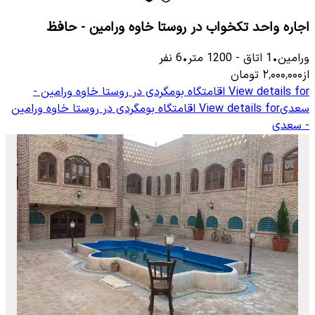
اجاره واحد تکخواب در روستا خاوه ورامین - حافظ
ورامین
•
1
اتاق
-
1200
متر
•
6
نفر
از
۲٬۰۰۰٬۰۰۰
تومان
View details for
اقامتگاه بومگردی در روستا خاوه ورامین -
سعدی
View details for
اقامتگاه بومگردی در روستا خاوه ورامین
- سعدی