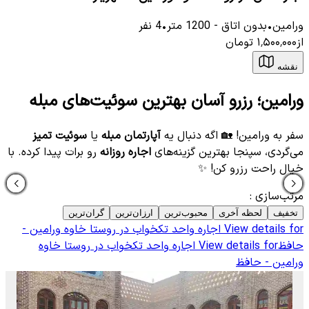
ورامین
•
بدون اتاق
-
1200
متر
•
4
نفر
از
۱٬۵۰۰٬۰۰۰
تومان
نقشه
ورامین؛ رزرو آسان بهترین سوئیت‌های مبله
سفر به ورامین! 🏡 اگه دنبال یه
آپارتمان مبله
یا
سوئیت تمیز
می‌گردی، سپنجا بهترین گزینه‌های
اجاره روزانه
رو برات پیدا کرده. با
خیال راحت رزرو کن! ✨
مرتب‌سازی
:
تخفیف
لحظه آخری
محبوب‌ترین
ارزان‌ترین
گران‌ترین
View details for
اجاره واحد تکخواب در روستا خاوه ورامین -
حافظ
View details for
اجاره واحد تکخواب در روستا خاوه
ورامین - حافظ