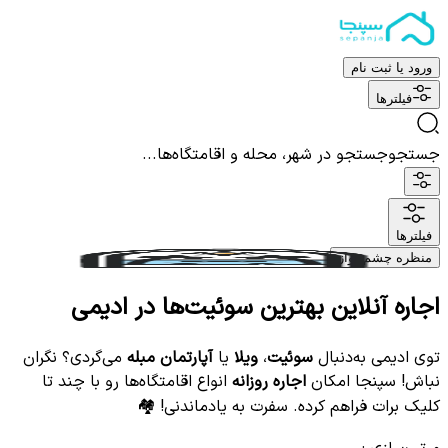
ورود یا ثبت نام
فیلترها
جستجو
جستجو در شهر، محله و اقامتگاه‌ها...
فیلترها
منظره چشم نواز
اجاره آنلاین بهترین سوئیت‌ها در ادیمی
توی ادیمی به‌دنبال
سوئیت
،
ویلا
یا
آپارتمان مبله
می‌گردی؟ نگران
نباش! سپنجا امکان
اجاره روزانه
انواع اقامتگاه‌ها رو با چند تا
کلیک برات فراهم کرده. سفرت به یادماندنی! 🏘️