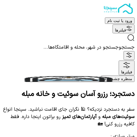
ورود یا ثبت نام
فیلترها
جستجو
جستجو در شهر، محله و اقامتگاه‌ها...
فیلترها
منظره چشم نواز
دستجرد؛ رزرو آسان سوئیت و خانه مبله
سفر به دستجرد نزدیکه؟ 🕌 نگران جای اقامت نباشید. سپنجا انواع
سوئیت‌های مبله
و
آپارتمان‌های تمیز
رو براتون اینجا داره. فقط
کافیه رزرو کنی! 🏡
مرتب‌سازی
: