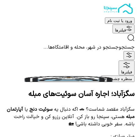
ورود یا ثبت نام
فیلترها
جستجو
جستجو در شهر، محله و اقامتگاه‌ها...
فیلترها
منظره چشم نواز
سگزآباد؛ اجاره آسان سوئیت‌های مبله
سگزآباد مقصد شماست؟ 🚗 اگه دنبال یه
سوئیت دنج
یا
آپارتمان
مبله
هستی، سپنجا رو باز کن. آنلاین رزرو کن و خیالت راحت
باشه. سفر خوبی داشته باشی! 🏡
مرتب‌سازی
: