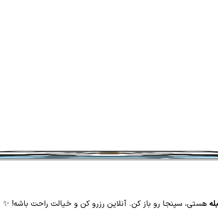
له
هستی، سپنجا رو باز کن. آنلاین رزرو کن و خیالت راحت باشه! ✨