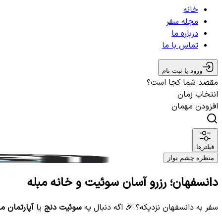
خانه
مجله سفر
درباره ما
تماس با ما
ورود یا ثبت نام
مقصد شما کجا است؟
انتخاب زمان
افزودن مهمان
فیلترها
منظره چشم نواز
دانسفهان؛ رزرو آسان سوئیت و خانه مبله
سفر به دانسفهان نزدیکه؟ 🎉 اگه دنبال یه
سوئیت دنج
یا
آپارتمان مب