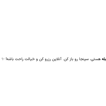
له
هستی، سپنجا رو باز کن. آنلاین رزرو کن و خیالت راحت باشه! ✨