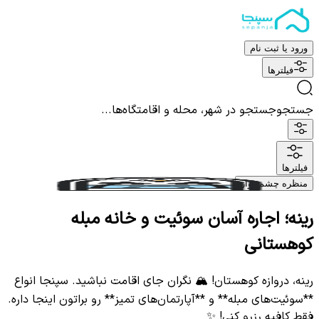
ورود یا ثبت نام
فیلترها
جستجو
جستجو در شهر، محله و اقامتگاه‌ها...
فیلترها
منظره چشم نواز
رینه؛ اجاره آسان سوئیت و خانه مبله
کوهستانی
رینه، دروازه کوهستان! 🏔️ نگران جای اقامت نباشید. سپنجا انواع
**سوئیت‌های مبله** و **آپارتمان‌های تمیز** رو براتون اینجا داره.
فقط کافیه رزرو کنی! ✨