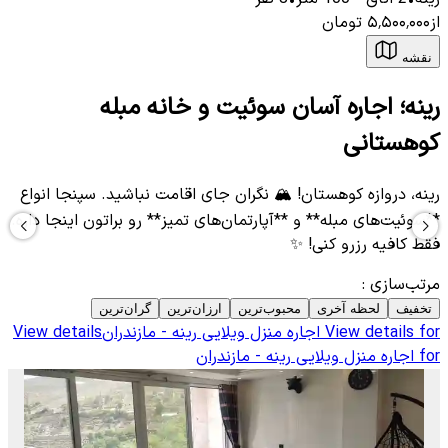
از
۵٬۵۰۰٬۰۰۰
تومان
نقشه
رینه؛ اجاره آسان سوئیت و خانه مبله
کوهستانی
رینه، دروازه کوهستان! 🏔️ نگران جای اقامت نباشید. سپنجا انواع
**سوئیت‌های مبله** و **آپارتمان‌های تمیز** رو براتون اینجا داره.
فقط کافیه رزرو کنی! ✨
مرتب‌سازی
:
تخفیف
لحظه آخری
محبوب‌ترین
ارزان‌ترین
گران‌ترین
View details for
اجاره منزل ویلایی رینه - مازندران
View details
for
اجاره منزل ویلایی رینه - مازندران