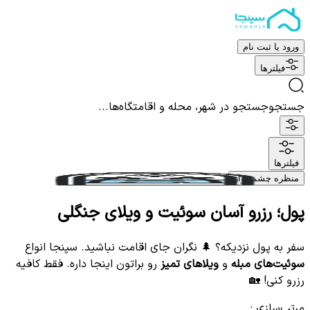
ورود یا ثبت نام
فیلترها
جستجو
جستجو در شهر، محله و اقامتگاه‌ها...
فیلترها
منظره چشم نواز
پول؛ رزرو آسان سوئیت و ویلای جنگلی
سفر به پول نزدیکه؟ 🌲 نگران جای اقامت نباشید. سپنجا انواع
سوئیت‌های مبله
و
ویلاهای تمیز
رو براتون اینجا داره. فقط کافیه
رزرو کنی! 🏡
مرتب‌سازی
: