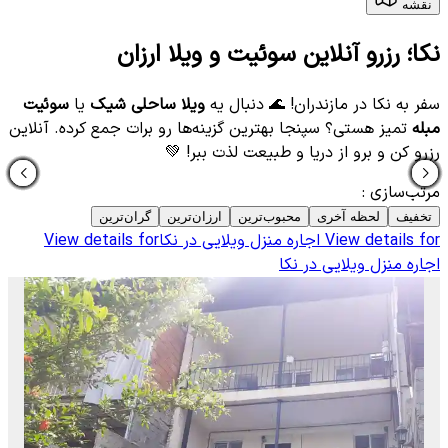
نقشه
نکا؛ رزرو آنلاین سوئیت و ویلا ارزان
سفر به نکا در مازندران! 🌊 دنبال یه
ویلا ساحلی شیک
یا
سوئیت
مبله
تمیز هستی؟ سپنجا بهترین گزینه‌ها رو برات جمع کرده. آنلاین
رزرو کن و برو از دریا و طبیعت لذت ببر! 💚
مرتب‌سازی
:
تخفیف
لحظه آخری
محبوب‌ترین
ارزان‌ترین
گران‌ترین
View details for
اجاره منزل ویلایی در نکا
View details for
اجاره منزل ویلایی در نکا