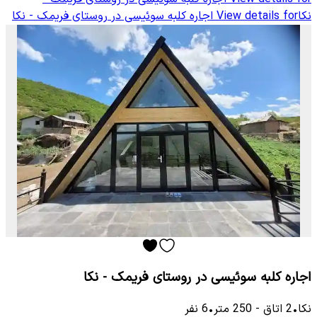
نکا
View details for
اجاره کلبه سوئیسی در روستای فریمک - نکا
اجاره کلبه سوئیسی در روستای فریمک - نکا
نکا
•
2
اتاق
-
250
متر
•
6
نفر