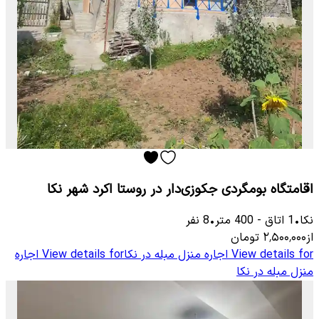
اقامتگاه بومگردی جکوزی‌دار در روستا اکرد شهر نکا
نکا
•
1
اتاق
-
400
متر
•
8
نفر
از
۲٬۵۰۰٬۰۰۰
تومان
View details for
اجاره منزل مبله در نکا
View details for
اجاره
منزل مبله در نکا