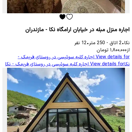
اجاره منزل مبله در خیابان ارامگاه نکا - مازندران
نکا
•
2
اتاق
-
250
متر
•
12
نفر
از
۱٬۸۰۰٬۰۰۰
تومان
View details for
اجاره کلبه سوئیسی در روستای فریمک -
نکا
View details for
اجاره کلبه سوئیسی در روستای فریمک - نکا