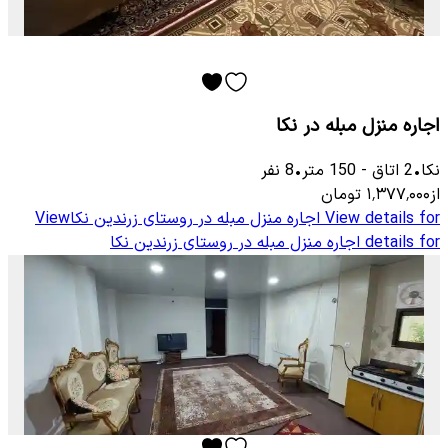
اجاره منزل مبله در نکا
نکا
•
2
اتاق
-
150
متر
•
8
نفر
از
۱٬۳۷۷٬۰۰۰
تومان
View details for
اجاره منزل مبله در روستای زرندین نکا
View
details for
اجاره منزل مبله در روستای زرندین نکا