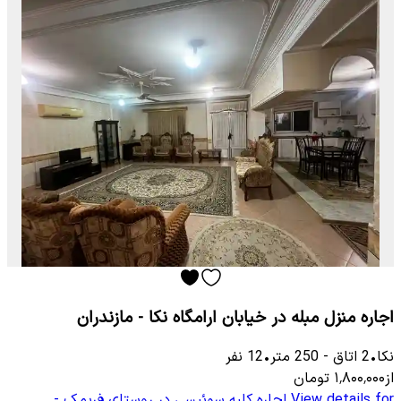
اجاره منزل مبله در خیابان ارامگاه نکا - مازندران
نکا
•
2
اتاق
-
250
متر
•
12
نفر
از
۱٬۸۰۰٬۰۰۰
تومان
View details for
اجاره کلبه سوئیسی در روستای فریمک -