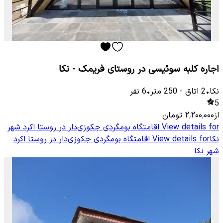
اجاره کلبه سوئیسی در روستای فریمک - نکا
نکا
•
2
اتاق
-
250
متر
•
6
نفر
5
از
۲٬۲۰۰٬۰۰۰
تومان
View details for
اقامتگاه بومگردی جکوزی‌دار در روستا اکرد شهر
نکا
View details for
اقامتگاه بومگردی جکوزی‌دار در روستا اکرد
شهر نکا