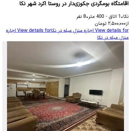
اقامتگاه بومگردی جکوزی‌دار در روستا اکرد شهر نکا
نکا
•
1
اتاق
-
400
متر
•
8
نفر
از
۲٬۵۰۰٬۰۰۰
تومان
View details for
اجاره منزل مبله در نکا
View details for
اجاره
منزل مبله در نکا