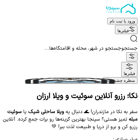
ورود یا ثبت نام
فیلترها
جستجو
جستجو در شهر، محله و اقامتگاه‌ها...
فیلترها
منظره چشم نواز
نکا؛ رزرو آنلاین سوئیت و ویلا ارزان
سفر به نکا در مازندران! 🌊 دنبال یه
ویلا ساحلی شیک
یا
سوئیت
مبله
تمیز هستی؟ سپنجا بهترین گزینه‌ها رو برات جمع کرده. آنلاین
رزرو کن و برو از دریا و طبیعت لذت ببر! 💚
مرتب‌سازی
: