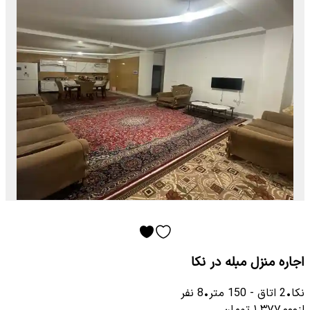
اجاره منزل مبله در نکا
نکا
•
2
اتاق
-
150
متر
•
8
نفر