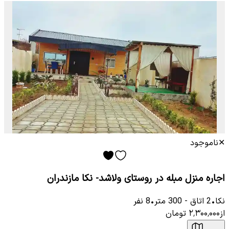
✕
ناموجود
اجاره منزل مبله در روستای ولاشد- نکا مازندران
نکا
•
2
اتاق
-
300
متر
•
8
نفر
از
۲٬۳۰۰٬۰۰۰
تومان