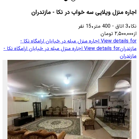
اجاره منزل ویلایی سه خواب در نکا - مازندران
نکا
•
3
اتاق
-
400
متر
•
15
نفر
از
۲٬۵۰۰٬۰۰۰
تومان
View details for
اجاره منزل مبله در خیابان ارامگاه نکا -
مازندران
View details for
اجاره منزل مبله در خیابان ارامگاه نکا -
مازندران