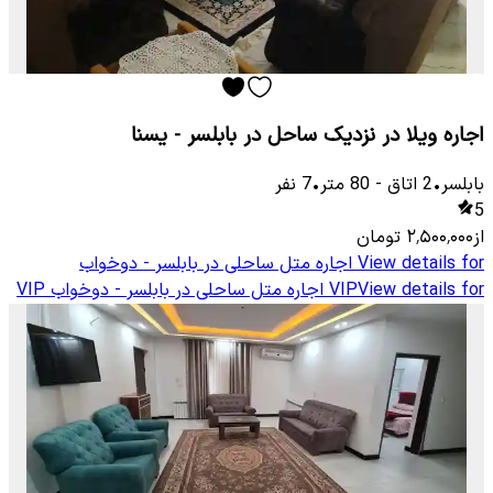
اجاره ویلا در نزدیک ساحل در بابلسر - یسنا
بابلسر
•
2
اتاق
-
80
متر
•
7
نفر
5
از
۲٬۵۰۰٬۰۰۰
تومان
View details for
اجاره متل ساحلی در بابلسر - دوخواب
View details for
VIP
اجاره متل ساحلی در بابلسر - دوخواب VIP