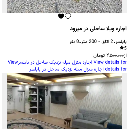
اجاره ویلا ساحلی در میرود
بابلسر
•
2
اتاق
-
200
متر
•
8
نفر
5
از
۲٬۵۰۰٬۰۰۰
تومان
View details for
اجاره منزل مبله نزدیک ساحل در بابلسر
View
details for
اجاره منزل مبله نزدیک ساحل در بابلسر