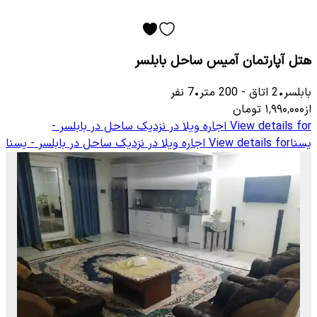
هتل آپارتمان آمیس ساحل بابلسر
بابلسر
•
2
اتاق
-
200
متر
•
7
نفر
از
۱٬۹۹۰٬۰۰۰
تومان
View details for
اجاره ویلا در نزدیک ساحل در بابلسر -
یسنا
View details for
اجاره ویلا در نزدیک ساحل در بابلسر - یسنا