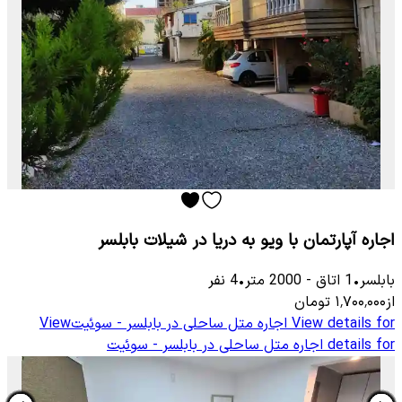
اجاره آپارتمان با ویو به دریا در شیلات بابلسر
بابلسر
•
1
اتاق
-
2000
متر
•
4
نفر
از
۱٬۷۰۰٬۰۰۰
تومان
View details for
اجاره متل ساحلی در بابلسر - سوئیت
View
details for
اجاره متل ساحلی در بابلسر - سوئیت