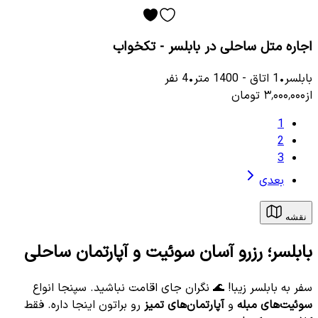
اجاره متل ساحلی در بابلسر - تکخواب
بابلسر
•
1
اتاق
-
1400
متر
•
4
نفر
از
۳٬۰۰۰٬۰۰۰
تومان
1
2
3
بعدی
نقشه
بابلسر؛ رزرو آسان سوئیت و آپارتمان ساحلی
سفر به بابلسر زیبا! 🌊 نگران جای اقامت نباشید. سپنجا انواع
سوئیت‌های مبله
و
آپارتمان‌های تمیز
رو براتون اینجا داره. فقط