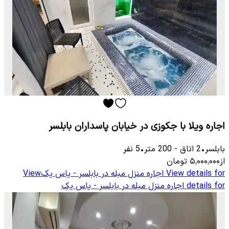
اجاره ویلا با جکوزی در خیابان پاسداران بابلسر
بابلسر
•
2
اتاق
-
200
متر
•
5
نفر
از
۵٬۰۰۰٬۰۰۰
تومان
View details for
اجاره منزل مبله در بابلسر - یاس یک
View
details for
اجاره منزل مبله در بابلسر - یاس یک