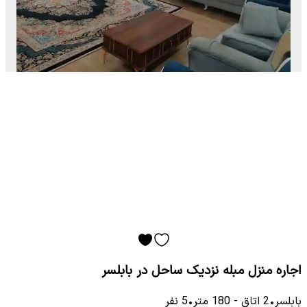
اجاره منزل مبله نزدیک ساحل در بابلسر
بابلسر
•
2
اتاق
-
180
متر
•
5
نفر