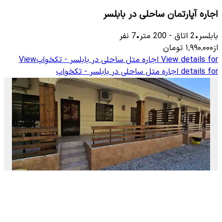
اجاره آپارتمان ساحلی در بابلسر
بابلسر
•
2
اتاق
-
200
متر
•
7
نفر
از
۱٬۹۹۰٬۰۰۰
تومان
View details for
اجاره متل ساحلی در بابلسر - تکخواب
View
details for
اجاره متل ساحلی در بابلسر - تکخواب