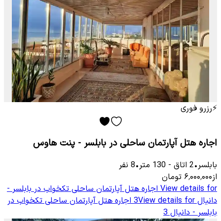
⚡
رزرو فوری
اجاره هتل آپارتمان ساحلی در بابلسر - پنت هاوس
بابلسر
•
2
اتاق
-
130
متر
•
8
نفر
از
۶٬۰۰۰٬۰۰۰
تومان
View details for
اجاره هتل آپارتمان ساحلی تکخواب در بابلسر -
دانیال 3
View details for
اجاره هتل آپارتمان ساحلی تکخواب در
بابلسر - دانیال 3