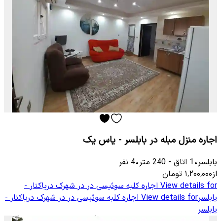
اجاره منزل مبله در بابلسر - یاس یک
بابلسر
•
1
اتاق
-
240
متر
•
4
نفر
از
۱٬۲۰۰٬۰۰۰
تومان
View details for
اجاره کلبه سوئیسی در در شهرک دریاکنار -
بابلسر
View details for
اجاره کلبه سوئیسی در در شهرک دریاکنار -
بابلسر