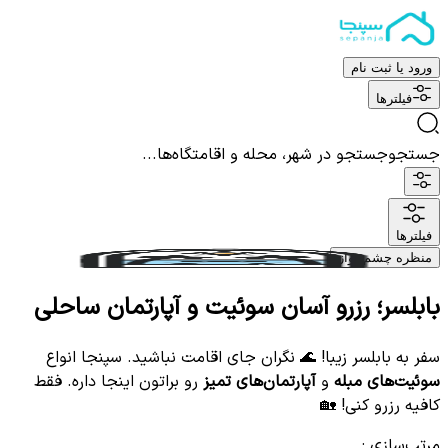
ورود یا ثبت نام
فیلترها
جستجو
جستجو در شهر، محله و اقامتگاه‌ها...
فیلترها
منظره چشم نواز
بابلسر؛ رزرو آسان سوئیت و آپارتمان ساحلی
سفر به بابلسر زیبا! 🌊 نگران جای اقامت نباشید. سپنجا انواع
سوئیت‌های مبله
و
آپارتمان‌های تمیز
رو براتون اینجا داره. فقط
کافیه رزرو کنی! 🏡
مرتب‌سازی
: