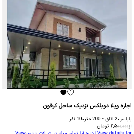
اجاره ویلا دوبلکس نزدیک ساحل کرفون
بابلسر
•
2
اتاق
-
200
متر
•
10
نفر
از
۲٬۵۰۰٬۰۰۰
تومان
View details for
اجاره آپارتمان مبله در شیلات بابلسر
View