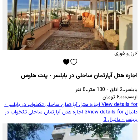
⚡
رزرو فوری
اجاره هتل آپارتمان ساحلی در بابلسر - پنت هاوس
بابلسر
•
2
اتاق
-
130
متر
•
8
نفر
از
۶٬۰۰۰٬۰۰۰
تومان
View details for
اجاره هتل آپارتمان ساحلی تکخواب در بابلسر -
دانیال 3
View details for
اجاره هتل آپارتمان ساحلی تکخواب در
بابلسر - دانیال 3