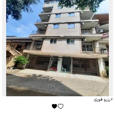
⚡
رزرو فوری