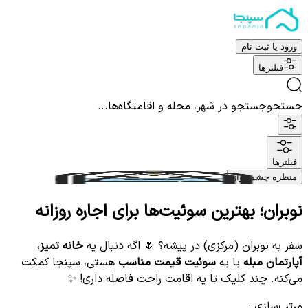
ورود یا ثبت نام
فیلترها
جستجو
جستجو در شهر، محله و اقامتگاه‌ها...
فیلترها
منظره چشم نواز
نوبران؛ بهترین سوئیت‌ها برای اجاره روزانه
سفر به نوبران (مرکزی) در پیشه؟ 🌷 اگه دنبال یه
خانه تمیز
،
آپارتمان مبله
یا یه
سوئیت قیمت مناسب
هستی، سپنجا کمکت
می‌کنه. چند کلیک تا یه اقامت راحت فاصله داری! ✨
مرتب‌سازی
: