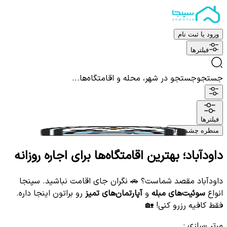
ورود یا ثبت نام
فیلترها
جستجو
جستجو در شهر، محله و اقامتگاه‌ها...
فیلترها
منظره چشم نواز
داودآباد؛ بهترین اقامتگاه‌ها برای اجاره روزانه
داودآباد مقصد شماست؟ 🚗 نگران جای اقامت نباشید. سپنجا
انواع
سوئیت‌های مبله
و
آپارتمان‌های تمیز
رو براتون اینجا داره.
فقط کافیه رزرو کنی! 🏡
مرتب‌سازی
: