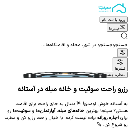
ورود یا ثبت نام
فیلترها
جستجو
جستجو در شهر، محله و اقامتگاه‌ها...
فیلترها
منظره چشم نواز
رزرو راحت سوئیت و خانه مبله در آستانه
به آستانه خوش اومدی! 👋 دنبال یه جای راحت برای اقامت
هستی؟ سپنجا بهترین
خانه‌های مبله
،
آپارتمان‌
ها و
سوئیت‌
ها رو
برای
اجاره روزانه
برات لیست کرده. با خیال راحت رزرو کن و سفرت
رو شروع کن. 🚀