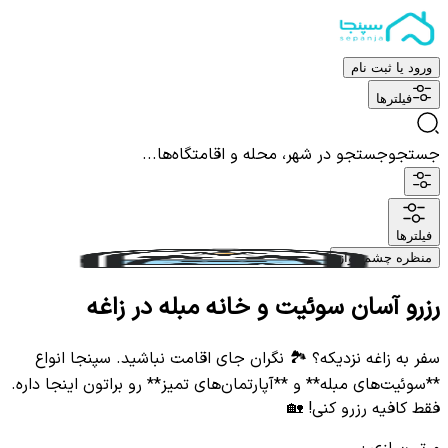
ورود یا ثبت نام
فیلترها
جستجو
جستجو در شهر، محله و اقامتگاه‌ها...
فیلترها
منظره چشم نواز
رزرو آسان سوئیت و خانه مبله در زاغه
سفر به زاغه نزدیکه؟ 🏞️ نگران جای اقامت نباشید. سپنجا انواع
**سوئیت‌های مبله** و **آپارتمان‌های تمیز** رو براتون اینجا داره.
فقط کافیه رزرو کنی! 🏡