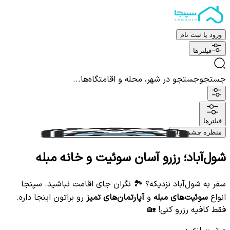
ورود یا ثبت نام
فیلترها
جستجو
جستجو در شهر، محله و اقامتگاه‌ها...
فیلترها
منظره چشم نواز
شول‌آباد؛ رزرو آسان سوئیت و خانه مبله
سفر به شول‌آباد نزدیکه؟ 🏞️ نگران جای اقامت نباشید. سپنجا
انواع
سوئیت‌های مبله
و
آپارتمان‌های تمیز
رو براتون اینجا داره.
فقط کافیه رزرو کنی! 🏡