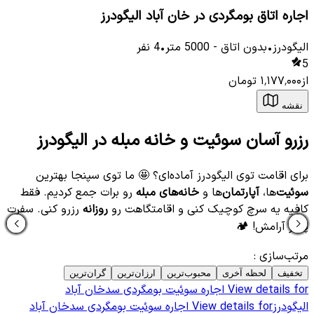
اجاره اتاق بومگردی در خان آباد الیگودرز
الیگودرز
•
بدون اتاق
-
5000
متر
•
4
نفر
5
از
۱٬۱۷۷٬۰۰۰
تومان
نقشه
رزرو آسان سوئیت و خانه مبله در الیگودرز
برای اقامت توی الیگودرز آماده‌ای؟ 🤩 ما توی سپنجا بهترین
سوئیت‌
ها،
آپارتمان‌
ها و
خانه‌های مبله
رو برات جمع کردیم. فقط
کافیه یه سرچ کوچیک کنی و اقامتگاهت رو
روزانه
رزرو کنی. سفرت
پر از آرامش! 🏕️
مرتب‌سازی
:
تخفیف
لحظه آخری
محبوب‌ترین
ارزان‌ترین
گران‌ترین
View details for
اجاره سوئیت بومگردی سدخان آباد
الیگودرز
View details for
اجاره سوئیت بومگردی سدخان آباد