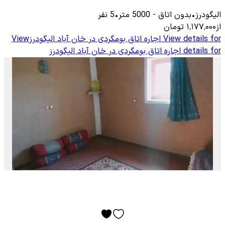
الیگودرز
•
بدون اتاق
-
5000
متر
•
5
نفر
از
۱٬۱۷۷٬۰۰۰
تومان
View details for
اجاره اتاق بومگردی در خان آباد الیگودرز
View
details for
اجاره اتاق بومگردی در خان آباد الیگودرز