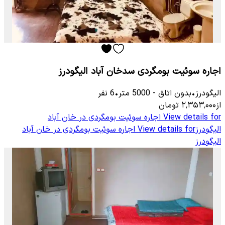
اجاره سوئیت بومگردی سدخان آباد الیگودرز
الیگودرز
•
بدون اتاق
-
5000
متر
•
6
نفر
از
۲٬۳۵۳٬۰۰۰
تومان
View details for
اجاره سوئیت بومگردی در خان آباد
الیگودرز
View details for
اجاره سوئیت بومگردی در خان آباد
الیگودرز