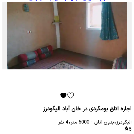
اجاره اتاق بومگردی در خان آباد الیگودرز
الیگودرز
•
بدون اتاق
-
5000
متر
•
4
نفر
5