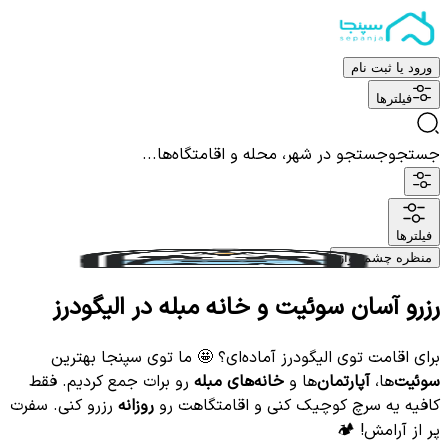
ورود یا ثبت نام
فیلترها
جستجو
جستجو در شهر، محله و اقامتگاه‌ها...
فیلترها
منظره چشم نواز
رزرو آسان سوئیت و خانه مبله در الیگودرز
برای اقامت توی الیگودرز آماده‌ای؟ 🤩 ما توی سپنجا بهترین
سوئیت‌
ها،
آپارتمان‌
ها و
خانه‌های مبله
رو برات جمع کردیم. فقط
کافیه یه سرچ کوچیک کنی و اقامتگاهت رو
روزانه
رزرو کنی. سفرت
پر از آرامش! 🏕️