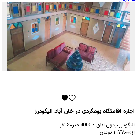
اجاره اقامتگاه بومگردی در خان آباد الیگودرز
الیگودرز
•
بدون اتاق
-
4000
متر
•
3
نفر
از
۱٬۱۷۷٬۰۰۰
تومان