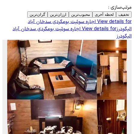
مرتب‌سازی
:
تخفیف
لحظه آخری
محبوب‌ترین
ارزان‌ترین
گران‌ترین
View details for
اجاره سوئیت بومگردی سدخان آباد
الیگودرز
View details for
اجاره سوئیت بومگردی سدخان آباد
الیگودرز