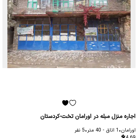
اجاره منزل مبله در اورامان تخت-کردستان
اورامان
•
1
اتاق
-
40
متر
•
5
نفر
4.69