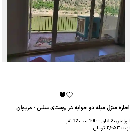
اجاره منزل مبله دو خوابه در روستای سلین - مریوان
اورامان
•
2
اتاق
-
100
متر
•
12
نفر
از
۲٬۳۵۳٬۰۰۰
تومان