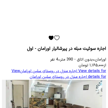
اجاره سوئیت مبله در پیرشالیار اورامان - اول
اورامان
•
بدون اتاق
-
390
متر
•
4
نفر
از
۱٬۱۶۵٬۰۰۰
تومان
View details for
اجاره منزل در روستای سلین اورامان
View
details for
اجاره منزل در روستای سلین اورامان