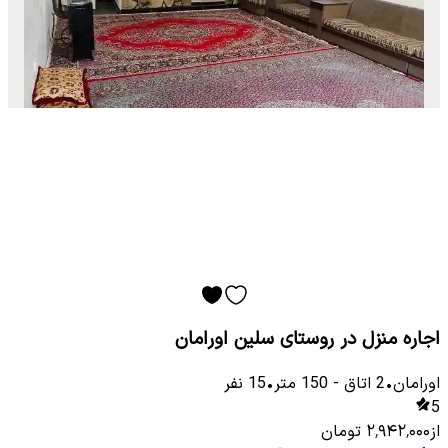
اجاره منزل در روستای سلین اورامان
اورامان
•
2
اتاق
-
150
متر
•
15
نفر
5
از
۲٬۹۴۲٬۰۰۰
تومان