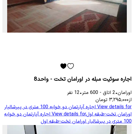
اجاره سوئیت مبله در اورامان تخت - واحد8
اورامان
•
2
اتاق
-
600
متر
•
12
نفر
از
۳٬۲۹۵٬۰۰۰
تومان
View details for
اجاره آپارتمان دو خوابه 100 متری در پیرشالیار
اورامان تخت-طبقه اول
View details for
اجاره آپارتمان دو خوابه
100 متری در پیرشالیار اورامان تخت-طبقه اول