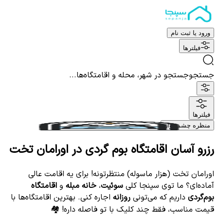
ورود یا ثبت نام
فیلترها
جستجو
جستجو در شهر، محله و اقامتگاه‌ها...
فیلترها
منظره چشم نواز
رزرو آسان اقامتگاه بوم گردی در اورامان تخت
اورامان تخت (هزار ماسوله) منتظرتونه! برای یه اقامت عالی
آماده‌ای؟ ما توی سپنجا کلی
سوئیت
،
خانه مبله
و
اقامتگاه
بوم‌گردی
داریم که می‌تونی
روزانه
اجاره کنی. بهترین اقامتگاه‌ها با
قیمت مناسب، فقط چند کلیک با تو فاصله داره! 🏘️