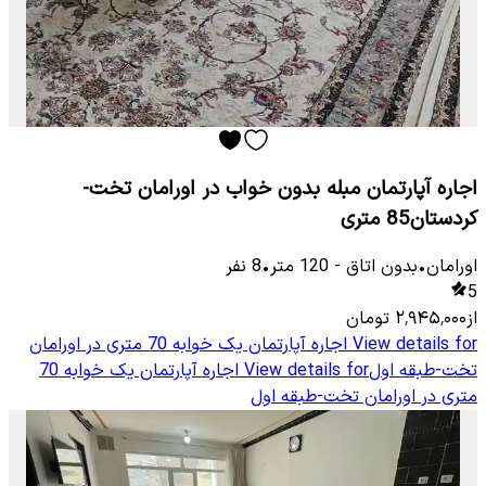
اجاره آپارتمان مبله بدون خواب در اورامان تخت-
کردستان85 متری
اورامان
•
بدون اتاق
-
120
متر
•
8
نفر
5
از
۲٬۹۴۵٬۰۰۰
تومان
View details for
اجاره آپارتمان یک خوابه 70 متری در اورامان
تخت-طبقه اول
View details for
اجاره آپارتمان یک خوابه 70
متری در اورامان تخت-طبقه اول