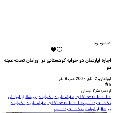
✕
ناموجود
اجاره آپارتمان دو خوابه کوهستانی در اورامان تخت-طبقه
دو
اورامان
•
2
اتاق
-
200
متر
•
8
نفر
5
از
۳٬۵۰۰٬۰۰۰
تومان
View details for
اجاره آپارتمان دو خوابه در پیرشالیار اورامان
تخت -طبقه سوم
View details for
اجاره آپارتمان دو خوابه در
پیرشالیار اورامان تخت -طبقه سوم