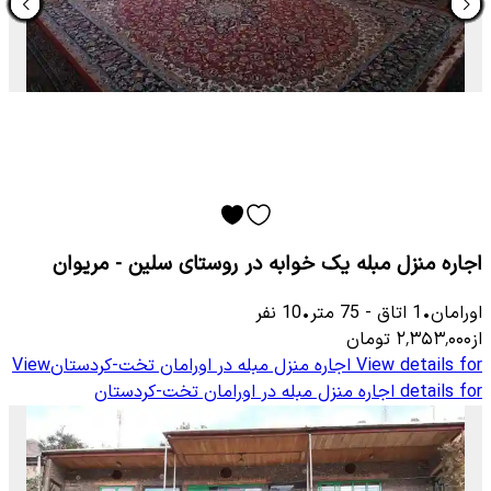
اجاره منزل مبله یک خوابه در روستای سلین - مریوان
اورامان
•
1
اتاق
-
75
متر
•
10
نفر
از
۲٬۳۵۳٬۰۰۰
تومان
View details for
اجاره منزل مبله در اورامان تخت-کردستان
View
details for
اجاره منزل مبله در اورامان تخت-کردستان