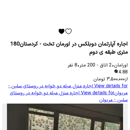
اجاره آپارتمان دوبلکس در اورمان تخت - کردستان180
متری طبقه ی دوم
اورامان
•
2
اتاق
-
200
متر
•
8
نفر
4.88
از
۳٬۵۰۰٬۰۰۰
تومان
View details for
اجاره منزل مبله دو خوابه در روستای سلین -
مریوان
View details for
اجاره منزل مبله دو خوابه در روستای
سلین - مریوان