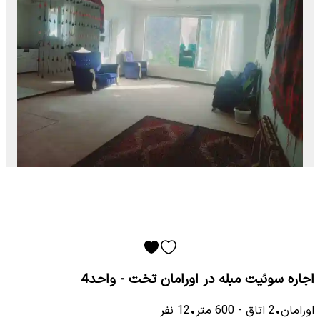
اجاره سوئیت مبله در اورامان تخت - واحد4
اورامان
•
2
اتاق
-
600
متر
•
12
نفر