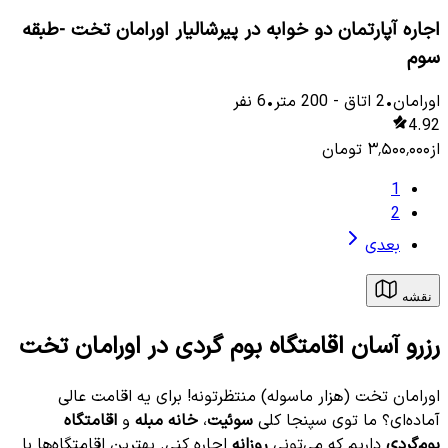
اجاره آپارتمان دو خوابه در پیرشالیار اورامان تخت -طبقه
سوم
اورامان
•
2
اتاق
-
200
متر
•
6
نفر
4.92
از
۳٬۵۰۰٬۰۰۰
تومان
1
2
بعدی
نقشه
رزرو آسان اقامتگاه بوم گردی در اورامان تخت
اورامان تخت (هزار ماسوله) منتظرتونه! برای یه اقامت عالی
آماده‌ای؟ ما توی سپنجا کلی
سوئیت
،
خانه مبله
و
اقامتگاه
بوم‌گردی
داریم که می‌تونی
روزانه
اجاره کنی. بهترین اقامتگاه‌ها با