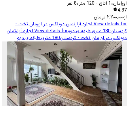
اورامان
•
1
اتاق
-
120
متر
•
8
نفر
4.37
از
۲٬۲۰۰٬۰۰۰
تومان
View details for
اجاره آپارتمان دوبلکس در اورمان تخت -
کردستان180 متری طبقه ی دوم
View details for
اجاره آپارتمان
دوبلکس در اورمان تخت - کردستان180 متری طبقه ی دوم