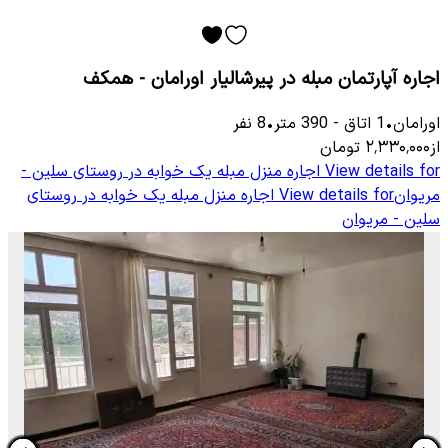
اجاره آپارتمان مبله در پیرشالیار اورامان - همکف
اورامان
•
1
اتاق
-
390
متر
•
8
نفر
از
۲٬۳۳۰٬۰۰۰
تومان
View details for
اجاره منزل مبله یک خوابه در روستای سلین -
مریوان
View details for
اجاره منزل مبله یک خوابه در روستای
سلین - مریوان