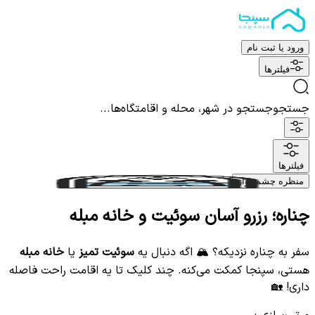
ورود یا ثبت نام
فیلترها
جستجو
جستجو در شهر، محله و اقامتگاه‌ها...
فیلترها
منظره چشم نواز
چناره؛ رزرو آسان سوئیت و خانه مبله
سفر به چناره نزدیکه؟ 🏔️ اگه دنبال یه
سوئیت تمیز
یا
خانه مبله
هستی، سپنجا کمکت می‌کنه. چند کلیک تا یه اقامت راحت فاصله
داری! 🏡