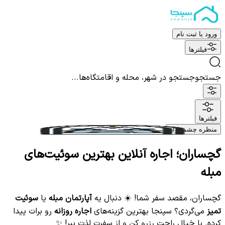
ورود یا ثبت نام
فیلترها
جستجو
جستجو در شهر، محله و اقامتگاه‌ها...
فیلترها
منظره چشم نواز
گچساران؛ اجاره آنلاین بهترین سوئیت‌های
مبله
گچساران، مقصد سفر شما! ☀️ دنبال یه
آپارتمان مبله
یا
سوئیت
تمیز
می‌گردی؟ سپنجا بهترین گزینه‌های
اجاره روزانه
رو برات پیدا
کرده. با خیال راحت رزرو کن و از سفرت لذت ببر! ✨