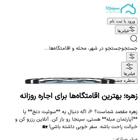
ورود یا ثبت نام
فیلترها
جستجو
جستجو در شهر، محله و اقامتگاه‌ها...
فیلترها
منظره چشم نواز
زهره؛ بهترین اقامتگاه‌ها برای اجاره روزانه
زهره مقصد شماست؟ 🎉 اگه دنبال یه **سوئیت دنج** یا
**آپارتمان مبله** هستی، سپنجا رو باز کن. آنلاین رزرو کن و
خیالت راحت باشه. سفر خوبی داشته باشی! 🏡
مرتب‌سازی
: