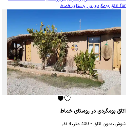
for
اتاق بومگردی در روستای خماط
اتاق بومگردی در روستای خماط
شوش
•
بدون اتاق
-
400
متر
•
4
نفر