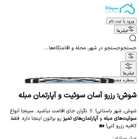
ورود یا ثبت نام
فیلترها
جستجو
جستجو در شهر، محله و اقامتگاه‌ها...
فیلترها
منظره چشم نواز
شوش؛ رزرو آسان سوئیت و آپارتمان مبله
شوش، شهر باستانی! 🏺 نگران جای اقامت نباشید. سپنجا انواع
سوئیت‌های مبله
و
آپارتمان‌های تمیز
رو براتون اینجا داره. فقط
کافیه رزرو کنی! 🏡
مرتب‌سازی
: