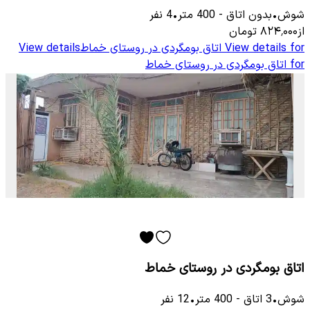
شوش
•
بدون اتاق
-
400
متر
•
4
نفر
از
۸۲۴٬۰۰۰
تومان
View details for
اتاق بومگردی در روستای خماط
View details
for
اتاق بومگردی در روستای خماط
اتاق بومگردی در روستای خماط
شوش
•
3
اتاق
-
400
متر
•
12
نفر