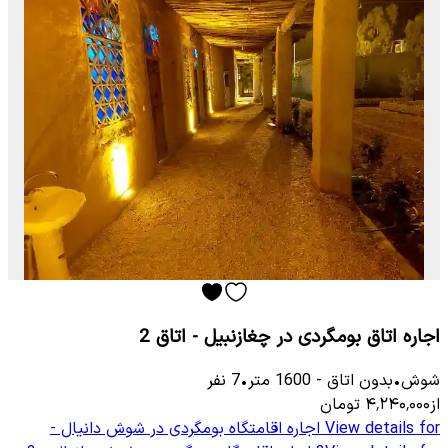
اجاره اتاق بومگردی در چغازنبیل - اتاق 2
شوش
•
بدون اتاق
-
1600
متر
•
7
نفر
از
۴٬۲۴۰٬۰۰۰
تومان
View details for
اجاره اقامتگاه بومگردی در شوش دانیال -