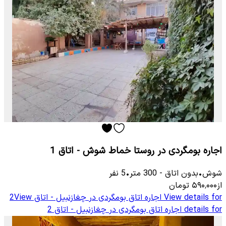
اجاره بومگردی در روستا خماط شوش - اتاق 1
شوش
•
بدون اتاق
-
300
متر
•
5
نفر
از
۵۹۰٬۰۰۰
تومان
View details for
اجاره اتاق بومگردی در چغازنبیل - اتاق 2
View
details for
اجاره اتاق بومگردی در چغازنبیل - اتاق 2