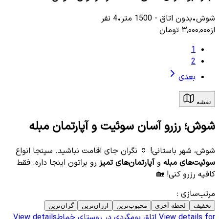
شوش
•
بدون اتاق
-
1500
متر
•
4
نفر
از
۳٬۰۰۰٬۰۰۰
تومان
1
2
بعدی
نقشه
شوش؛ رزرو آسان سوئیت و آپارتمان مبله
شوش، شهر باستانی! 🏺 نگران جای اقامت نباشید. سپنجا انواع
سوئیت‌های مبله
و
آپارتمان‌های تمیز
رو براتون اینجا داره. فقط
کافیه رزرو کنی! 🏡
مرتب‌سازی
:
تخفیف
لحظه آخری
محبوب‌ترین
ارزان‌ترین
گران‌ترین
View details for
اتاق بومگردی در روستای خماط
View details