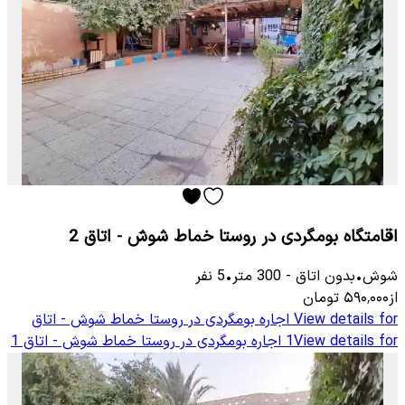
اقامتگاه بومگردی در روستا خماط شوش - اتاق 2
شوش
•
بدون اتاق
-
300
متر
•
5
نفر
از
۵۹۰٬۰۰۰
تومان
View details for
اجاره بومگردی در روستا خماط شوش - اتاق
View details for
1
اجاره بومگردی در روستا خماط شوش - اتاق 1