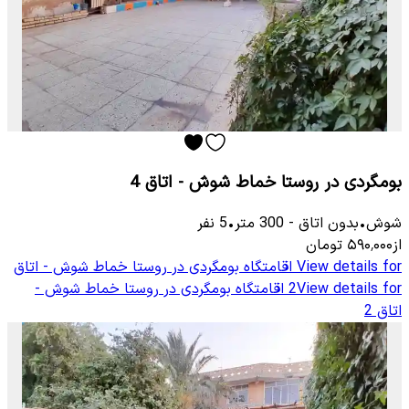
بومگردی در روستا خماط شوش - اتاق 4
شوش
•
بدون اتاق
-
300
متر
•
5
نفر
از
۵۹۰٬۰۰۰
تومان
View details for
اقامتگاه بومگردی در روستا خماط شوش - اتاق
View details for
2
اقامتگاه بومگردی در روستا خماط شوش -
اتاق 2