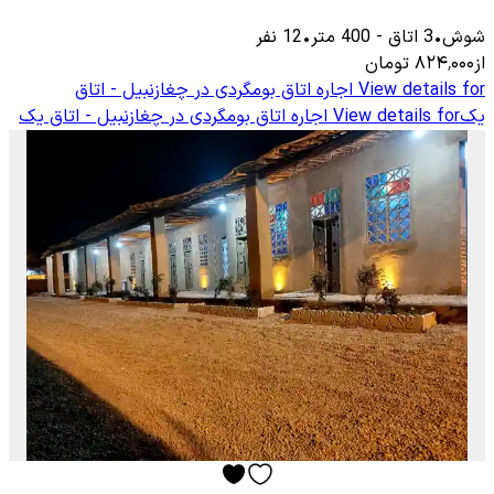
شوش
•
3
اتاق
-
400
متر
•
12
نفر
از
۸۲۴٬۰۰۰
تومان
View details for
اجاره اتاق بومگردی در چغازنبیل - اتاق
یک
View details for
اجاره اتاق بومگردی در چغازنبیل - اتاق یک