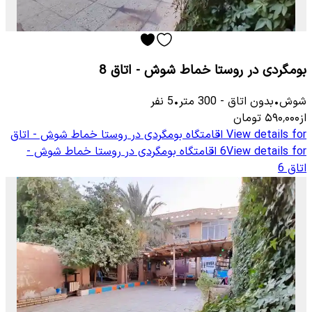
بومگردی در روستا خماط شوش - اتاق 8
شوش
•
بدون اتاق
-
300
متر
•
5
نفر
از
۵۹۰٬۰۰۰
تومان
View details for
اقامتگاه بومگردی در روستا خماط شوش - اتاق
View details for
6
اقامتگاه بومگردی در روستا خماط شوش -
اتاق 6