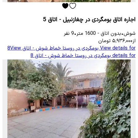
اجاره اتاق بومگردی در چغازنبیل - اتاق 5
شوش
•
بدون اتاق
-
1600
متر
•
9
نفر
از
۵٬۹۳۶٬۰۰۰
تومان
View details for
بومگردی در روستا خماط شوش - اتاق 8
View
details for
بومگردی در روستا خماط شوش - اتاق 8