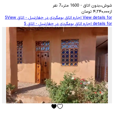
شوش
•
بدون اتاق
-
1600
متر
•
7
نفر
از
۴٬۲۴۰٬۰۰۰
تومان
View details for
اجاره اتاق بومگردی در چغازنبیل - اتاق 5
View
details for
اجاره اتاق بومگردی در چغازنبیل - اتاق 5