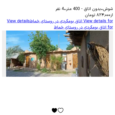
شوش
•
بدون اتاق
-
400
متر
•
4
نفر
از
۸۲۴٬۰۰۰
تومان
View details for
اتاق بومگردی در روستای خماط
View details
for
اتاق بومگردی در روستای خماط