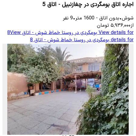
اجاره اتاق بومگردی در چغازنبیل - اتاق 5
شوش
•
بدون اتاق
-
1600
متر
•
9
نفر
از
۵٬۹۳۶٬۰۰۰
تومان
View details for
بومگردی در روستا خماط شوش - اتاق 8
View
details for
بومگردی در روستا خماط شوش - اتاق 8