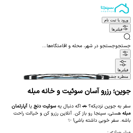
ورود یا ثبت نام
فیلترها
جستجو
جستجو در شهر، محله و اقامتگاه‌ها...
فیلترها
منظره چشم نواز
جوین؛ رزرو آسان سوئیت و خانه مبله
سفر به جوین نزدیکه؟ 🚗 اگه دنبال یه
سوئیت دنج
یا
آپارتمان
مبله
هستی، سپنجا رو باز کن. آنلاین رزرو کن و خیالت راحت
باشه. سفر خوبی داشته باشی! ✨
مرتب‌سازی
: