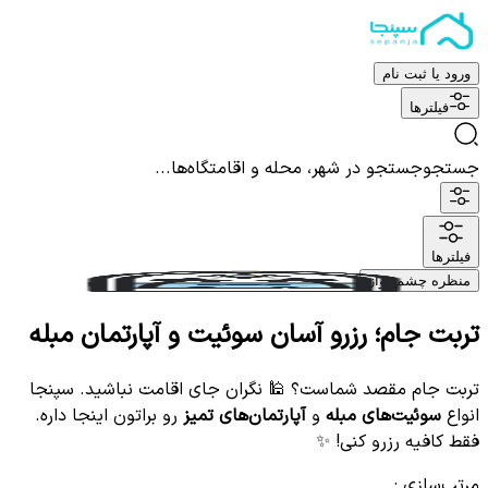
ورود یا ثبت نام
فیلترها
جستجو
جستجو در شهر، محله و اقامتگاه‌ها...
فیلترها
منظره چشم نواز
تربت جام؛ رزرو آسان سوئیت و آپارتمان مبله
تربت جام مقصد شماست؟ 🕌 نگران جای اقامت نباشید. سپنجا
انواع
سوئیت‌های مبله
و
آپارتمان‌های تمیز
رو براتون اینجا داره.
فقط کافیه رزرو کنی! ✨
مرتب‌سازی
: