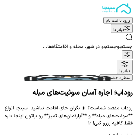
ورود یا ثبت نام
فیلترها
جستجو
جستجو در شهر، محله و اقامتگاه‌ها...
فیلترها
منظره چشم نواز
روداب؛ اجاره آسان سوئیت‌های مبله
روداب مقصد شماست؟ ☀️ نگران جای اقامت نباشید. سپنجا انواع
**سوئیت‌های مبله** و **آپارتمان‌های تمیز** رو براتون اینجا داره.
فقط کافیه رزرو کنی! ✨