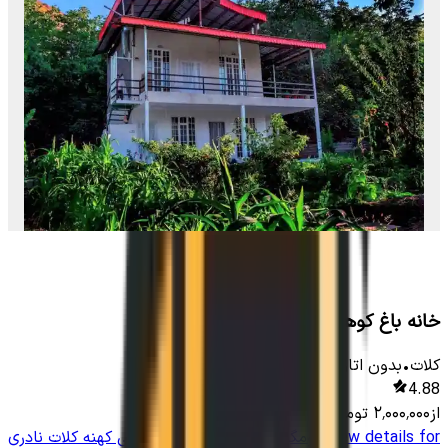
خانه باغ کوهستانی در کلات نادری
کلات
•
بدون اتاق
-
3000
متر
•
7
نفر
4.88
از
۲٬۰۰۰٬۰۰۰
تومان
View details for
بومگردی سنتی در روستای سنی کهنه کلات نادری