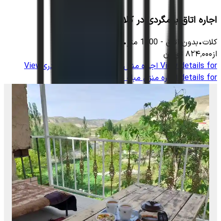
اجاره اتاق بومگردی در کلات - 28 متر
کلات
•
بدون اتاق
-
1300
متر
•
10
نفر
از
۸۲۴٬۰۰۰
تومان
View details for
اجاره منزل مبله در قاباخ کلات نادری
View
details for
اجاره منزل مبله در قاباخ کلات نادری