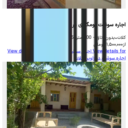
اجاره سوئیت بومگردی در زاوین کلات
کلات
•
بدون اتاق
-
700
متر
•
5
نفر
از
۱٬۵۰۰٬۰۰۰
تومان
View details for
اجاره سوئیت در زاوین کلات
View details for
اجاره سوئیت در زاوین کلات