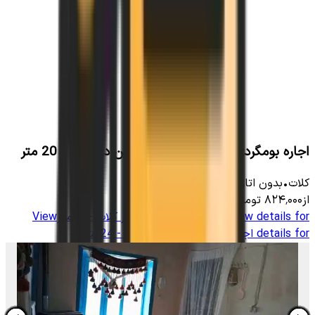
اجاره بومگردی در روستا چهارراه لایین در کلات - 20 متر
کلات
•
بدون اتاق
-
1300
متر
•
7
نفر
از
۸۲۴٬۰۰۰
تومان
View details for
اجاره اتاق بوم گردی در کلات - 24متر
View
details for
اجاره اتاق بوم گردی در کلات - 24متر