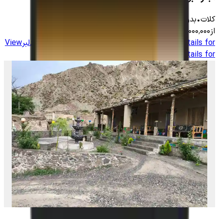
کلات
•
بدون اتاق
-
450
متر
•
6
نفر
از
۲٬۰۰۰٬۰۰۰
تومان
View details for
اجاره بومگردی روستای چهارراه کلات - دلبر
View
details for
اجاره بومگردی روستای چهارراه کلات - دلبر