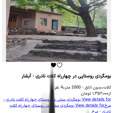
بومگردی روستایی در چهارراه کلات نادری - آبشار
کلات
•
بدون اتاق
-
2000
متر
•
4
نفر
از
۱٬۳۵۲٬۰۰۰
تومان
View details for
بومگردی سنتی در روستای چهارراه کلات نادری -
مرخ
View details for
بومگردی سنتی در روستای چهارراه کلات
نادری - مرخ