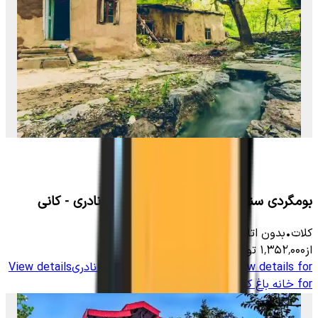
بومگردی سنتی در روستای چهارراه کلات نادری - کانی
کلات
•
بدون اتاق
-
2000
متر
•
4
نفر
از
۱٬۳۵۲٬۰۰۰
تومان
View details for
خانه باغ کوهستانی در کلات نادری
View details
for
خانه باغ کوهستانی در کلات نادری