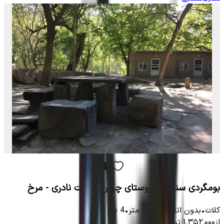
بومگردی سنتی در روستای چهارراه کلات نادری - مرخ
کلات
•
بدون اتاق
-
2000
متر
•
4
نفر
از
۱٬۳۵۲٬۰۰۰
تومان