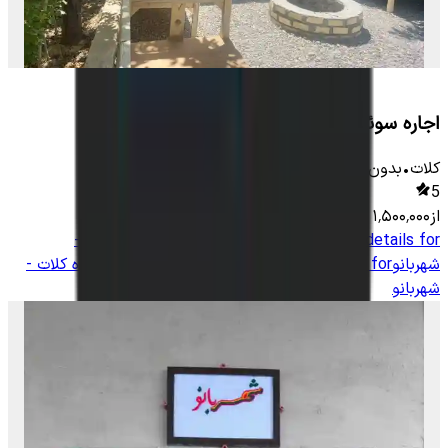
اجاره سوئیت در زاوین کلات
کلات
•
بدون اتاق
-
700
متر
•
5
نفر
5
از
۱٬۵۰۰٬۰۰۰
تومان
View details for
اجاره بومگردی روستای چهارراه کلات -
شهربانو
View details for
اجاره بومگردی روستای چهارراه کلات -
شهربانو