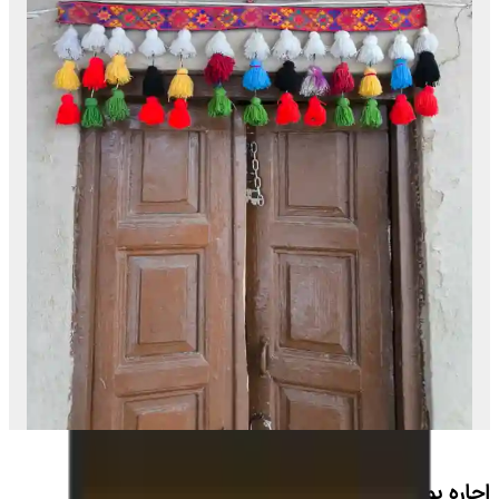
اجاره بومگردی روستای چهارراه کلات - شهربانو