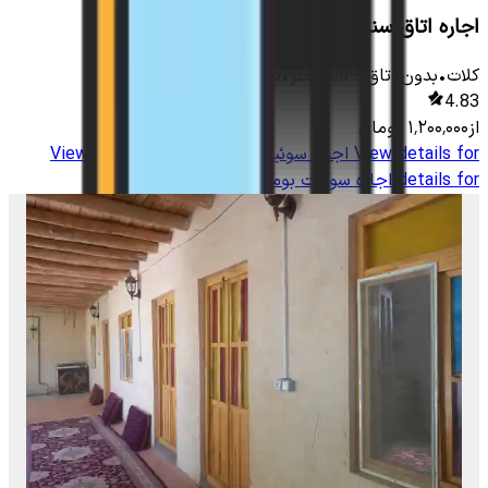
اجاره اتاق سنتی در زاوین کلات
کلات
•
بدون اتاق
-
700
متر
•
5
نفر
4.83
از
۱٬۲۰۰٬۰۰۰
تومان
View details for
اجاره سوئیت بومگردی در زاوین کلات
View
details for
اجاره سوئیت بومگردی در زاوین کلات