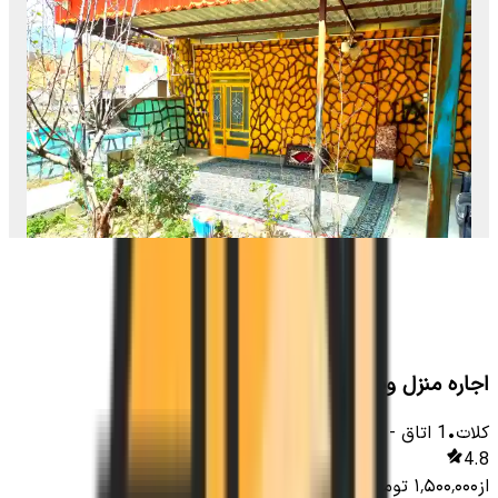
اجاره منزل ویلایی در کلات نادری
کلات
•
1
اتاق
-
200
متر
•
10
نفر
4.8
از
۱٬۵۰۰٬۰۰۰
تومان