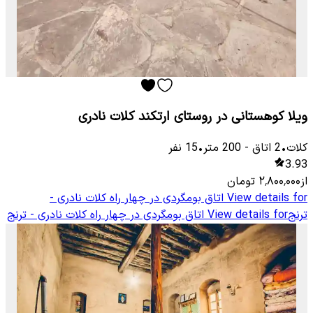
ویلا کوهستانی در روستای ارتکند کلات نادری
کلات
•
2
اتاق
-
200
متر
•
15
نفر
3.93
از
۲٬۸۰۰٬۰۰۰
تومان
View details for
اتاق بومگردی در چهار راه کلات نادری -
ترنج
View details for
اتاق بومگردی در چهار راه کلات نادری - ترنج