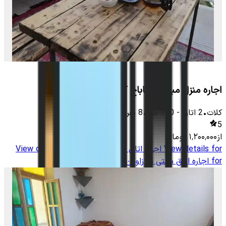
اجاره منزل مبله در قاباخ کلات نادری
کلات
•
2
اتاق
-
150
متر
•
8
نفر
5
از
۱٬۲۰۰٬۰۰۰
تومان
View details for
اجاره اتاق سنتی در زاوین کلات
View details
for
اجاره اتاق سنتی در زاوین کلات