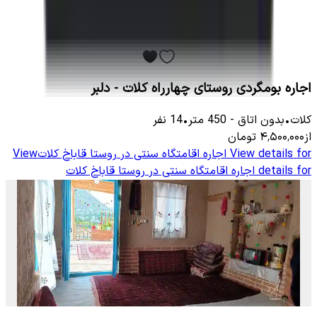
اجاره بومگردی روستای چهارراه کلات - دلبر
کلات
•
بدون اتاق
-
450
متر
•
14
نفر
از
۴٬۵۰۰٬۰۰۰
تومان
View details for
اجاره اقامتگاه سنتی در روستا قاباخ کلات
View
details for
اجاره اقامتگاه سنتی در روستا قاباخ کلات