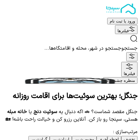
ورود یا ثبت نام
فیلترها
جستجو
جستجو در شهر، محله و اقامتگاه‌ها...
فیلترها
منظره چشم نواز
جنگل؛ بهترین سوئیت‌ها برای اقامت روزانه
جنگل مقصد شماست؟ 🚗 اگه دنبال یه
سوئیت دنج
یا
خانه مبله
هستی، سپنجا رو باز کن. آنلاین رزرو کن و خیالت راحت باشه! 🏡
مرتب‌سازی
:
تخفیف
لحظه آخری
محبوب‌ترین
ارزان‌ترین
گران‌ترین