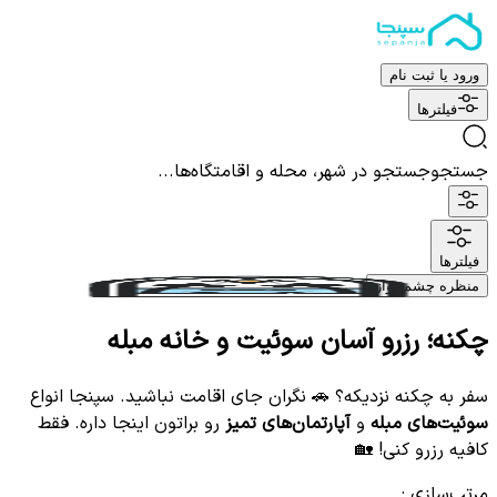
ورود یا ثبت نام
فیلترها
جستجو
جستجو در شهر، محله و اقامتگاه‌ها...
فیلترها
منظره چشم نواز
چکنه؛ رزرو آسان سوئیت و خانه مبله
سفر به چکنه نزدیکه؟ 🚗 نگران جای اقامت نباشید. سپنجا انواع
سوئیت‌های مبله
و
آپارتمان‌های تمیز
رو براتون اینجا داره. فقط
کافیه رزرو کنی! 🏡
مرتب‌سازی
: