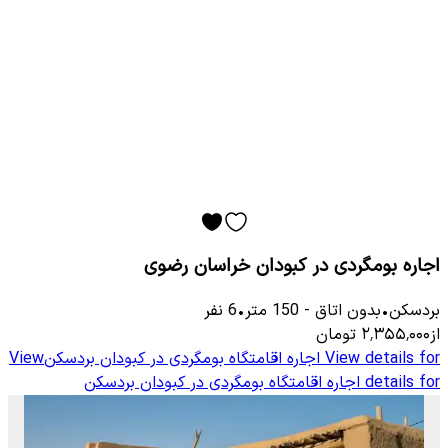
اجاره بومگردی در کبودان خراسان رضوی
بردسکن
•
بدون اتاق
-
150
متر
•
6
نفر
از
۲٬۳۵۵٬۰۰۰
تومان
View details for
اجاره اقامتگاه بومگردی در کبودان بردسکن
View
details for
اجاره اقامتگاه بومگردی در کبودان بردسکن