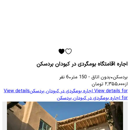
اجاره اقامتگاه بومگردی در کبودان بردسکن
بردسکن
•
بدون اتاق
-
150
متر
•
6
نفر
از
۲٬۳۵۵٬۰۰۰
تومان
View details for
اجاره بومگردی در کبودان بردسکن
View details
for
اجاره بومگردی در کبودان بردسکن