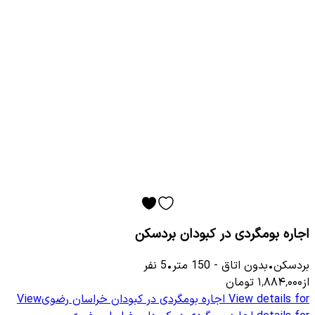
اجاره بومگردی در کبودان بردسکن
بردسکن
•
بدون اتاق
-
150
متر
•
5
نفر
از
۱٬۸۸۴٬۰۰۰
تومان
View details for
اجاره بومگردی در کبودان خراسان رضوی
View