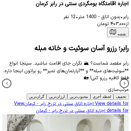
اجاره اقامتگاه بومگردی سنتی در رابر کرمان
رابر
•
بدون اتاق
-
1400
متر
•
12
نفر
از
۴۰۳٬۰۰۰
تومان
نقشه
رابر؛ رزرو آسان سوئیت و خانه مبله
رابر مقصد شماست؟ 🏔️ نگران جای اقامت نباشید. سپنجا انواع
**سوئیت‌های مبله** و **آپارتمان‌های تمیز** رو براتون اینجا داره.
فقط کافیه رزرو کنی! 🏡
مرتب‌سازی
:
تخفیف
لحظه آخری
محبوب‌ترین
ارزان‌ترین
گران‌ترین
View details for
اجاره اتاق سنتی در تزرج رابر - کرمان
View
details for
اجاره اتاق سنتی در تزرج رابر - کرمان