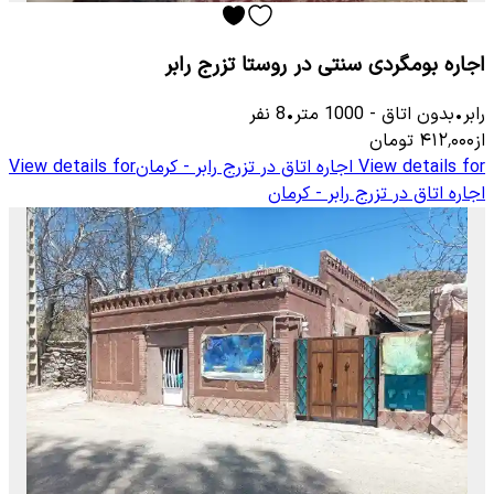
اجاره بومگردی سنتی در روستا تزرج رابر
رابر
•
بدون اتاق
-
1000
متر
•
8
نفر
از
۴۱۲٬۰۰۰
تومان
View details for
اجاره اتاق در تزرج رابر - کرمان
View details for
اجاره اتاق در تزرج رابر - کرمان