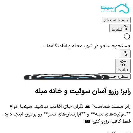
ورود یا ثبت نام
فیلترها
جستجو
جستجو در شهر، محله و اقامتگاه‌ها...
فیلترها
منظره چشم نواز
رابر؛ رزرو آسان سوئیت و خانه مبله
رابر مقصد شماست؟ 🏔️ نگران جای اقامت نباشید. سپنجا انواع
**سوئیت‌های مبله** و **آپارتمان‌های تمیز** رو براتون اینجا داره.
فقط کافیه رزرو کنی! 🏡