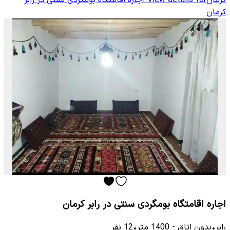
کرمان
View details for
اجاره اقامتگاه بومگردی سنتی در رابر
کرمان
اجاره اقامتگاه بومگردی سنتی در رابر کرمان
رابر
•
بدون اتاق
-
1400
متر
•
12
نفر