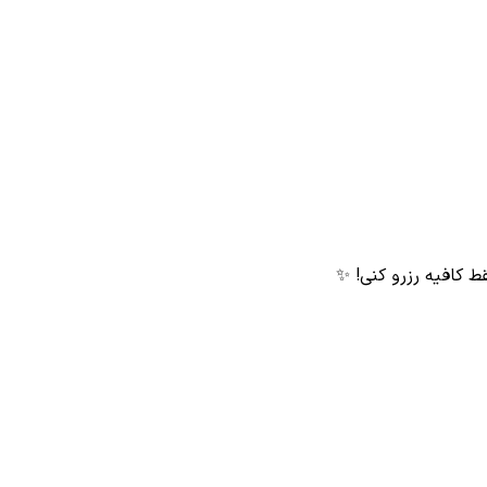
قط کافیه رزرو کنی! ✨