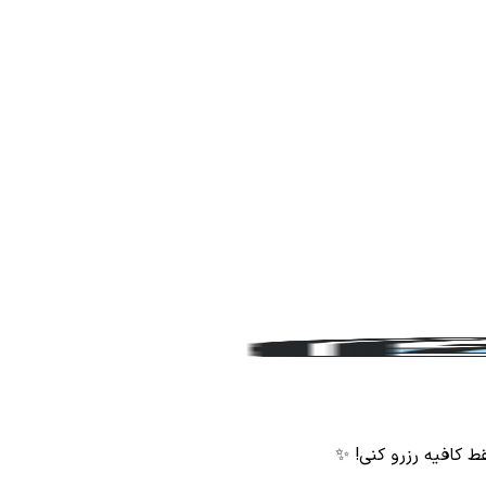
قط کافیه رزرو کنی! ✨