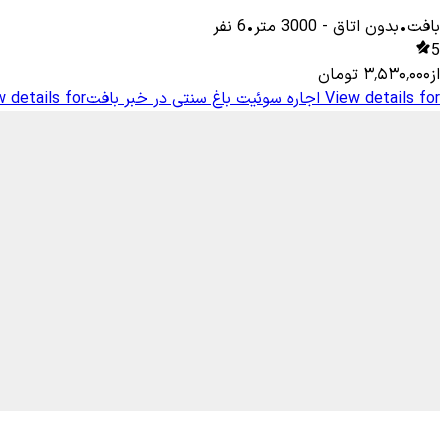
بافت
•
بدون اتاق
-
3000
متر
•
6
نفر
5
از
۳٬۵۳۰٬۰۰۰
تومان
View details for
اجاره سوئیت باغ سنتی در خبر بافت
 details for