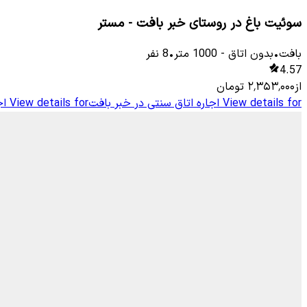
سوئیت باغ در روستای خبر بافت - مستر
بافت
•
بدون اتاق
-
1000
متر
•
8
نفر
4.57
از
۲٬۳۵۳٬۰۰۰
تومان
View details for
اجاره اتاق سنتی در خبر بافت
View details for
اج