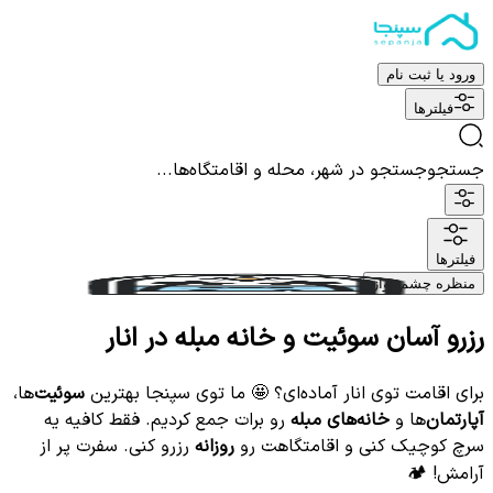
ورود یا ثبت نام
فیلترها
جستجو
جستجو در شهر، محله و اقامتگاه‌ها...
فیلترها
منظره چشم نواز
رزرو آسان سوئیت و خانه مبله در انار
برای اقامت توی انار آماده‌ای؟ 🤩 ما توی سپنجا بهترین
سوئیت‌
ها،
آپارتمان‌
ها و
خانه‌های مبله
رو برات جمع کردیم. فقط کافیه یه
سرچ کوچیک کنی و اقامتگاهت رو
روزانه
رزرو کنی. سفرت پر از
آرامش! 🏕️