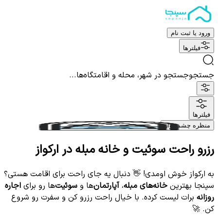
ورود یا ثبت نام
فیلترها
جستجو
جستجو در شهر، محله و اقامتگاه‌ها...
فیلترها
منظره چشم نواز
رزرو راحت سوئیت و خانه مبله در اركواز
به اركواز خوش اومدی! 👋 دنبال یه جای راحت برای اقامت هستی؟
سپنجا بهترین
خانه‌های مبله
،
آپارتمان‌
ها و
سوئیت‌
ها رو برای
اجاره
روزانه
برات لیست کرده. با خیال راحت رزرو کن و سفرت رو شروع
کن. 🚀