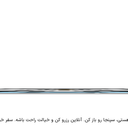
تی، سپنجا رو باز کن. آنلاین رزرو کن و خیالت راحت باشه. سفر خ