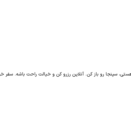
تی، سپنجا رو باز کن. آنلاین رزرو کن و خیالت راحت باشه. سفر خ