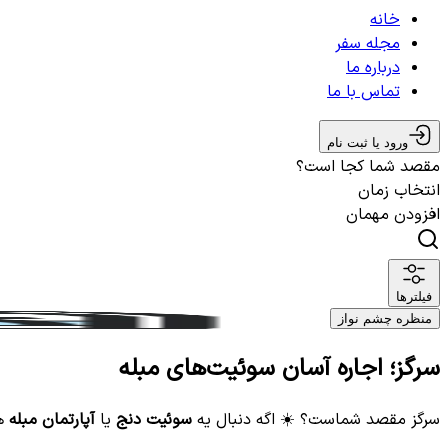
خانه
مجله سفر
درباره ما
تماس با ما
ورود یا ثبت نام
مقصد شما کجا است؟
انتخاب زمان
افزودن مهمان
فیلترها
منظره چشم نواز
سرگز؛ اجاره آسان سوئیت‌های مبله
سرگز مقصد شماست؟ ☀️ اگه دنبال یه
سوئیت دنج
یا
آپارتمان مبله
هس