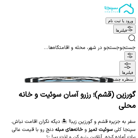
ورود یا ثبت نام
فیلترها
جستجو
جستجو در شهر، محله و اقامتگاه‌ها...
فیلترها
منظره چشم نواز
گورزین (قشم)؛ رزرو آسان سوئیت و خانه
محلی
سفر به جزیره قشم و گورزین زیبا! 🏝️ دیگه نگران اقامت نباش.
سپنجا کلی
سوئیت تمیز
و
خانه‌های مبله
دنج رو با قیمت عالی
برات آماده کرده. آنلاین رزرو کن و لذت ببر! ✨