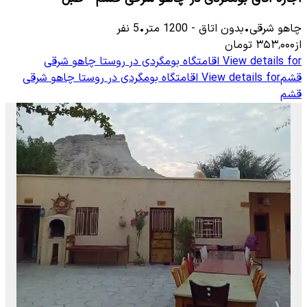
چاهو شرقی
•
بدون اتاق
-
1200
متر
•
5
نفر
از
۳۵۳٬۰۰۰
تومان
View details for
اقامتگاه بومگردی در روستا چاهو شرقی
قشم
View details for
اقامتگاه بومگردی در روستا چاهو شرقی
قشم