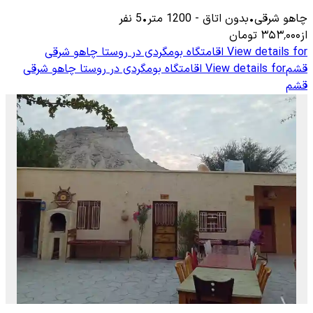
چاهو شرقی
•
بدون اتاق
-
1200
متر
•
5
نفر
از
۳۵۳٬۰۰۰
تومان
View details for
اقامتگاه بومگردی در روستا چاهو شرقی
قشم
View details for
اقامتگاه بومگردی در روستا چاهو شرقی
قشم