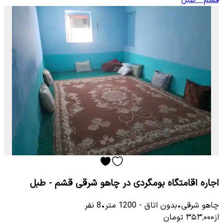
اجاره اقامتگاه بومگردی در چاهو شرقی قشم - طبل
چاهو شرقی
•
بدون اتاق
-
1200
متر
•
8
نفر
از
۳۵۳٬۰۰۰
تومان