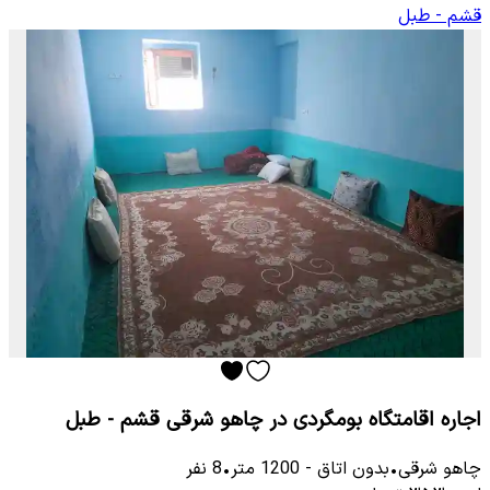
قشم - طبل
اجاره اقامتگاه بومگردی در چاهو شرقی قشم - طبل
چاهو شرقی
•
بدون اتاق
-
1200
متر
•
8
نفر