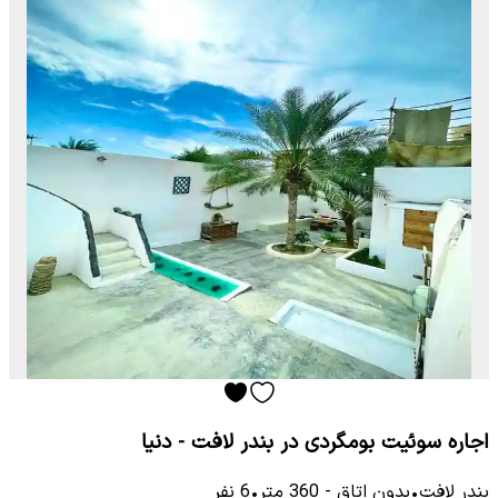
اجاره سوئیت بومگردی در بندر لافت - دنیا
بندر لافت
•
بدون اتاق
-
360
متر
•
6
نفر