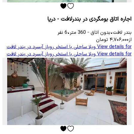
اجاره اتاق بومگردی در بندرلافت - دریا
بندر لافت
•
بدون اتاق
-
360
متر
•
6
نفر
از
۴٬۷۰۶٬۰۰۰
تومان
View details for
ویلا ساحلی با استخر روباز آبسرد در بندر لافت
View details for
ویلا ساحلی با استخر روباز آبسرد در بندر لافت