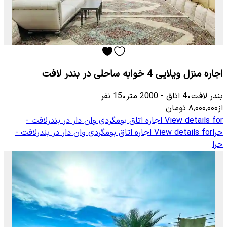
اجاره منزل ویلایی 4 خوابه ساحلی در بندر لافت
بندر لافت
•
4
اتاق
-
2000
متر
•
15
نفر
از
۸٬۰۰۰٬۰۰۰
تومان
View details for
اجاره اتاق بومگردی وان دار در بندرلافت -
حرا
View details for
اجاره اتاق بومگردی وان دار در بندرلافت -
حرا