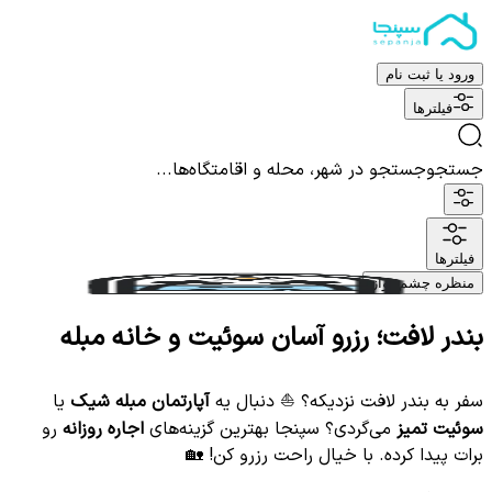
ورود یا ثبت نام
فیلترها
جستجو
جستجو در شهر، محله و اقامتگاه‌ها...
فیلترها
منظره چشم نواز
بندر لافت؛ رزرو آسان سوئیت و خانه مبله
سفر به بندر لافت نزدیکه؟ ⛵️ دنبال یه
آپارتمان مبله شیک
یا
سوئیت تمیز
می‌گردی؟ سپنجا بهترین گزینه‌های
اجاره روزانه
رو
برات پیدا کرده. با خیال راحت رزرو کن! 🏡