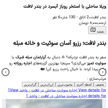
ویلا ساحلی با استخر روباز آبسرد در بندر لافت
بندر لافت
•
2
اتاق
-
130
متر
•
6
نفر
از
۸٬۰۰۰٬۰۰۰
تومان
نقشه
بندر لافت؛ رزرو آسان سوئیت و خانه مبله
سفر به بندر لافت نزدیکه؟ ⛵️ دنبال یه
آپارتمان مبله شیک
یا
سوئیت تمیز
می‌گردی؟ سپنجا بهترین گزینه‌های
اجاره روزانه
رو
برات پیدا کرده. با خیال راحت رزرو کن! 🏡
مرتب‌سازی
:
تخفیف
لحظه آخری
محبوب‌ترین
ارزان‌ترین
گران‌ترین
View details for
اجاره سوئیت ساحلی در لافت - واحد 1
View
details for
اجاره سوئیت ساحلی در لافت - واحد 1