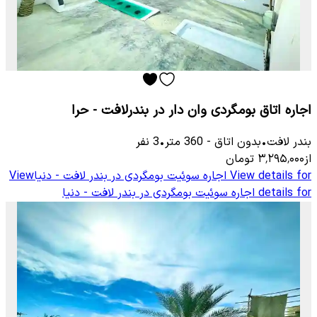
اجاره اتاق بومگردی وان دار در بندرلافت - حرا
بندر لافت
•
بدون اتاق
-
360
متر
•
3
نفر
از
۳٬۲۹۵٬۰۰۰
تومان
View details for
اجاره سوئیت بومگردی در بندر لافت - دنیا
View
details for
اجاره سوئیت بومگردی در بندر لافت - دنیا