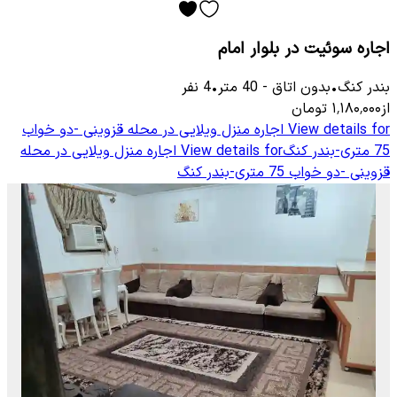
اجاره سوئیت در بلوار امام
بندر کنگ
•
بدون اتاق
-
40
متر
•
4
نفر
از
۱٬۱۸۰٬۰۰۰
تومان
View details for
اجاره منزل ویلایی در محله قزوینی -دو خواب
75 متری-بندر کنگ
View details for
اجاره منزل ویلایی در محله
قزوینی -دو خواب 75 متری-بندر کنگ