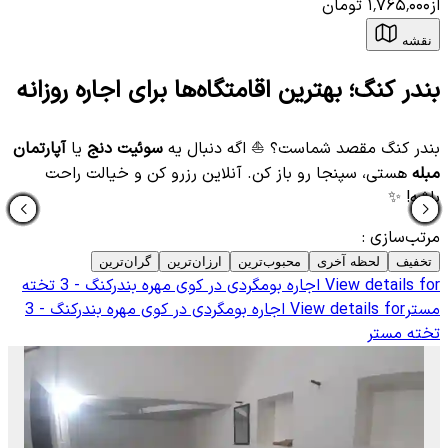
از
۱٬۷۶۵٬۰۰۰
تومان
نقشه
بندر کنگ؛ بهترین اقامتگاه‌ها برای اجاره روزانه
بندر کنگ مقصد شماست؟ ⛵️ اگه دنبال یه
سوئیت دنج
یا
آپارتمان
مبله
هستی، سپنجا رو باز کن. آنلاین رزرو کن و خیالت راحت
باشه! ✨
مرتب‌سازی
:
تخفیف
لحظه آخری
محبوب‌ترین
ارزان‌ترین
گران‌ترین
View details for
اجاره بومگردی در کوی مهره بندرکنگ - 3 تخته
مستر
View details for
اجاره بومگردی در کوی مهره بندرکنگ - 3
تخته مستر