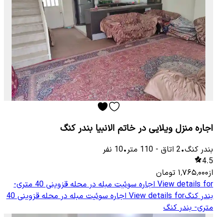
اجاره منزل ویلایی در خاتم الانبیا بندر کنگ
بندر کنگ
•
2
اتاق
-
110
متر
•
10
نفر
4.5
از
۱٬۷۶۵٬۰۰۰
تومان
View details for
اجاره سوئیت مبله در محله قزوینی 40 متری-
بندر کنگ
View details for
اجاره سوئیت مبله در محله قزوینی 40
متری- بندر کنگ