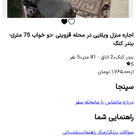
اجاره منزل ویلایی در محله قزوینی -دو خواب 75 متری-
بندر کنگ
بندر کنگ
•
2
اتاق
-
81
متر
•
5
نفر
5
از
۱٬۷۶۵٬۰۰۰
تومان
سپنجا
درباره ما
تماس با ما
مجله سفر
راهنمایی شما
سوالات پرتکرار
مرکز راهنمایی
پشتیبانی