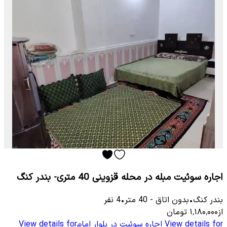
اجاره سوئیت مبله در محله قزوینی 40 متری- بندر کنگ
بندر کنگ
•
بدون اتاق
-
40
متر
•
4
نفر
از
۱٬۱۸۰٬۰۰۰
تومان
View details for
اجاره سوئیت در بلوار امام
View details for