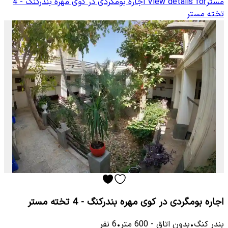
مستر
View details for
اجاره بومگردی در کوی مهره بندرکنگ - 4
تخته مستر
اجاره بومگردی در کوی مهره بندرکنگ - 4 تخته مستر
بندر کنگ
•
بدون اتاق
-
600
متر
•
6
نفر