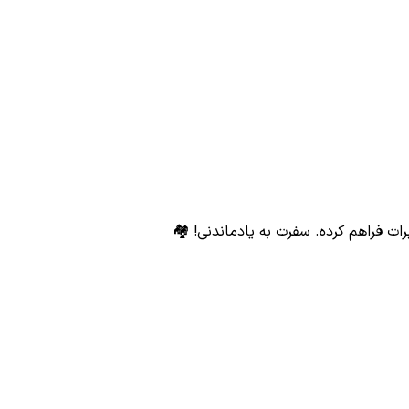
برات فراهم کرده. سفرت به یادماندنی! 🏘️