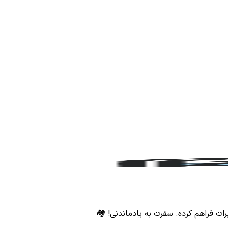
برات فراهم کرده. سفرت به یادماندنی! 🏘️