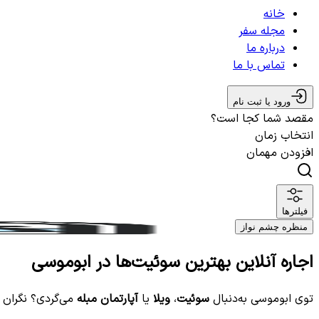
خانه
مجله سفر
درباره ما
تماس با ما
ورود یا ثبت نام
مقصد شما کجا است؟
انتخاب زمان
افزودن مهمان
فیلترها
منظره چشم نواز
اجاره آنلاین بهترین سوئیت‌ها در ابوموسی
توی ابوموسی به‌دنبال
سوئیت
،
ویلا
یا
آپارتمان مبله
می‌گردی؟ نگران 