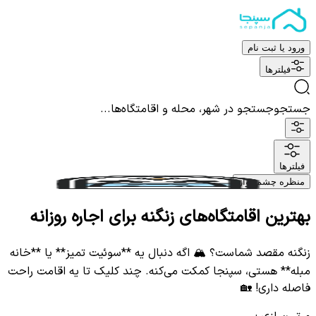
ورود یا ثبت نام
فیلترها
جستجو
جستجو در شهر، محله و اقامتگاه‌ها...
فیلترها
منظره چشم نواز
بهترین اقامتگاه‌های زنگنه برای اجاره روزانه
زنگنه مقصد شماست؟ 🏔️ اگه دنبال یه **سوئیت تمیز** یا **خانه
مبله** هستی، سپنجا کمکت می‌کنه. چند کلیک تا یه اقامت راحت
فاصله داری! 🏡