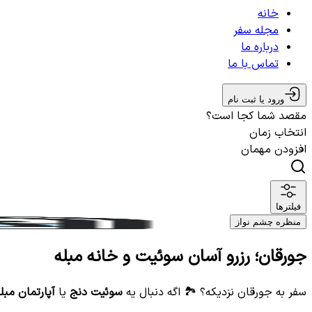
خانه
مجله سفر
درباره ما
تماس با ما
ورود یا ثبت نام
مقصد شما کجا است؟
انتخاب زمان
افزودن مهمان
فیلترها
منظره چشم نواز
جورقان؛ رزرو آسان سوئیت و خانه مبله
سفر به جورقان نزدیکه؟ 🏞️ اگه دنبال یه
سوئیت دنج
یا
آپارتمان مبل