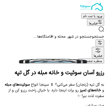
ورود یا ثبت نام
فیلترها
جستجو
جستجو در شهر، محله و اقامتگاه‌ها...
فیلترها
منظره چشم نواز
رزرو آسان سوئیت و خانه مبله در گل تپه
به گل تپه (زنجان) سفر می‌کنی؟ 🌷 سپنجا انواع
سوئیت‌های مبله
و
خانه‌های تمیز
رو برات اینجا داره. با خیال راحت رزرو کن و از
سفرت لذت ببر! ✨
مرتب‌سازی
: