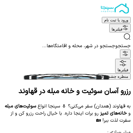
ورود یا ثبت نام
فیلترها
جستجو
جستجو در شهر، محله و اقامتگاه‌ها...
فیلترها
منظره چشم نواز
رزرو آسان سوئیت و خانه مبله در قهاوند
به قهاوند (همدان) سفر می‌کنی؟ 🌷 سپنجا انواع
سوئیت‌های مبله
و
خانه‌های تمیز
رو برات اینجا داره. با خیال راحت رزرو کن و از
سفرت لذت ببر! 🏡
مرتب‌سازی
: