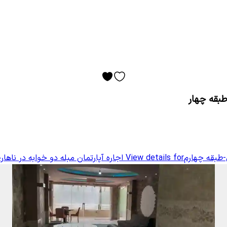
طبقه چهار
ن-طبقه چهارم
View details for
اجاره آپارتمان مبله دو خوابه در ناها