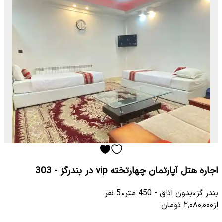
اجاره هتل آپارتمان چهارتخته vip در بندرگز - 303
بندر گز
•
بدون اتاق
-
450
متر
•
5
نفر
از
۲٬۰۸۰٬۰۰۰
تومان