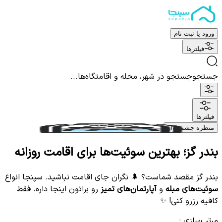
ورود یا ثبت نام
فیلترها
جستجو
جستجو در شهر، محله و اقامتگاه‌ها...
فیلترها
منظره چشم نواز
بندر گز؛ بهترین سوئیت‌ها برای اقامت روزانه
بندر گز مقصد شماست؟ 🌲 نگران جای اقامت نباشید. سپنجا انواع
سوئیت‌های مبله
و
آپارتمان‌های تمیز
رو براتون اینجا داره. فقط
کافیه رزرو کنی! ✨
مرتب‌سازی
: