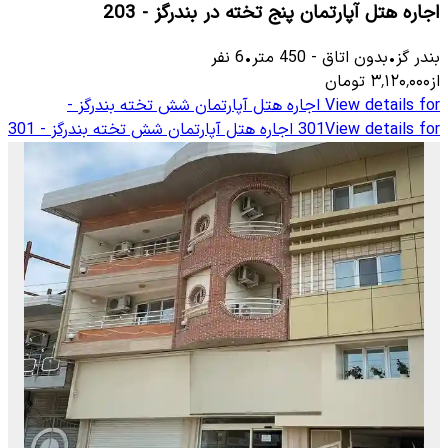
اجاره هتل آپارتمان پنج تخته در بندرگز - 203
بندر گز
•
بدون اتاق
-
450
متر
•
6
نفر
از
۳٬۱۲۰٬۰۰۰
تومان
View details for
اجاره هتل آپارتمان شش تخته بندرگز -
View details for
301
اجاره هتل آپارتمان شش تخته بندرگز - 301