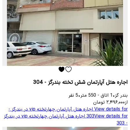
اجاره هتل آپارتمان شش تخته بندرگز - 304
بندر گز
•
1
اتاق
-
550
متر
•
5
نفر
از
۲٬۴۹۶٬۰۰۰
تومان
View details for
اجاره هتل آپارتمان چهارتخته vip در بندرگز -
View details for
303
اجاره هتل آپارتمان چهارتخته vip در بندرگز
- 303