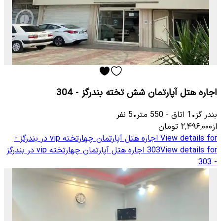
اجاره هتل آپارتمان شش تخته بندرگز - 304
بندر گز
•
1
اتاق
-
550
متر
•
5
نفر
از
۲٬۴۹۶٬۰۰۰
تومان
View details for
اجاره هتل آپارتمان چهارتخته vip در بندرگز -
View details for
303
اجاره هتل آپارتمان چهارتخته vip در بندرگز
- 303