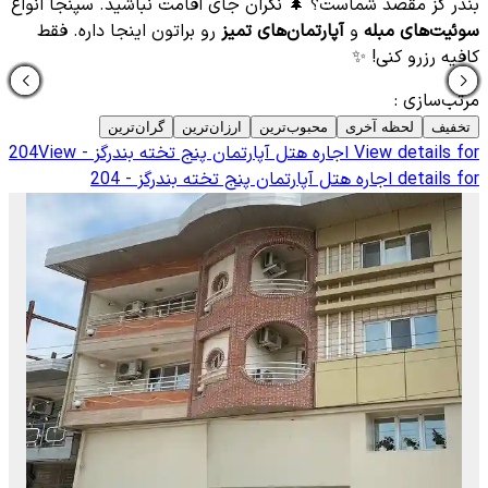
بندر گز مقصد شماست؟ 🌲 نگران جای اقامت نباشید. سپنجا انواع
سوئیت‌های مبله
و
آپارتمان‌های تمیز
رو براتون اینجا داره. فقط
کافیه رزرو کنی! ✨
مرتب‌سازی
:
تخفیف
لحظه آخری
محبوب‌ترین
ارزان‌ترین
گران‌ترین
View details for
اجاره هتل آپارتمان پنج تخته بندرگز - 204
View
details for
اجاره هتل آپارتمان پنج تخته بندرگز - 204