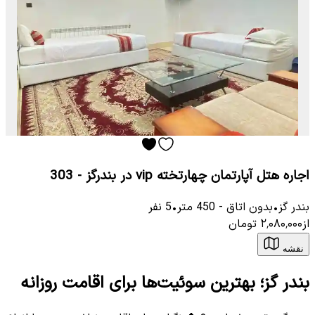
اجاره هتل آپارتمان چهارتخته vip در بندرگز - 303
بندر گز
•
بدون اتاق
-
450
متر
•
5
نفر
از
۲٬۰۸۰٬۰۰۰
تومان
نقشه
بندر گز؛ بهترین سوئیت‌ها برای اقامت روزانه