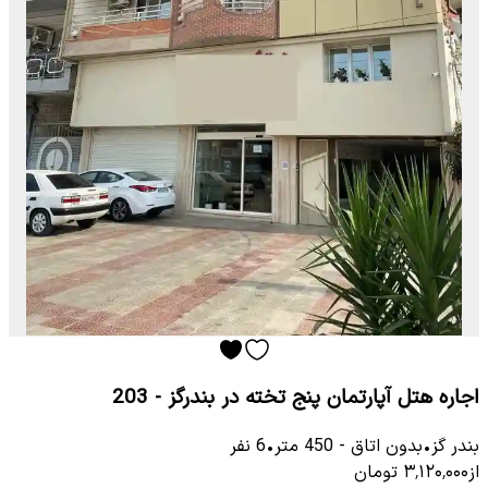
اجاره هتل آپارتمان پنج تخته در بندرگز - 203
بندر گز
•
بدون اتاق
-
450
متر
•
6
نفر
از
۳٬۱۲۰٬۰۰۰
تومان