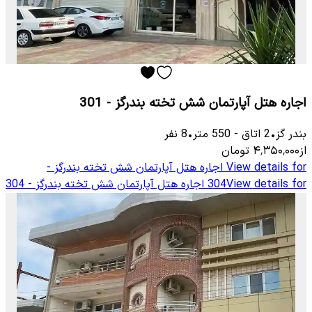
اجاره هتل آپارتمان شش تخته بندرگز - 301
بندر گز
•
2
اتاق
-
550
متر
•
8
نفر
از
۴٬۳۵۰٬۰۰۰
تومان
View details for
اجاره هتل آپارتمان شش تخته بندرگز -
View details for
304
اجاره هتل آپارتمان شش تخته بندرگز - 304