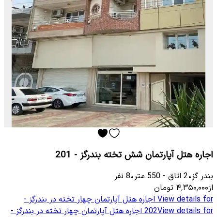
اجاره هتل آپارتمان شش تخته بندرگز - 201
بندر گز
•
2
اتاق
-
550
متر
•
8
نفر
از
۴٬۳۵۰٬۰۰۰
تومان
View details for
اجاره هتل آپارتمان چهار تخته در بندرگز -
View details for
202
اجاره هتل آپارتمان چهار تخته در بندرگز -