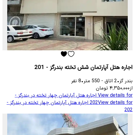
اجاره هتل آپارتمان شش تخته بندرگز - 201
بندر گز
•
2
اتاق
-
550
متر
•
8
نفر
از
۴٬۳۵۰٬۰۰۰
تومان
View details for
اجاره هتل آپارتمان چهار تخته در بندرگز -
View details for
202
اجاره هتل آپارتمان چهار تخته در بندرگز -
202