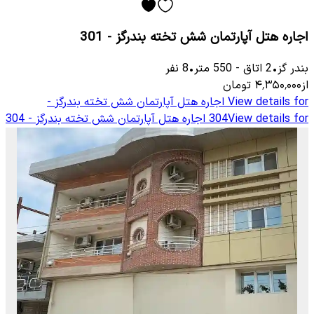
اجاره هتل آپارتمان شش تخته بندرگز - 301
بندر گز
•
2
اتاق
-
550
متر
•
8
نفر
از
۴٬۳۵۰٬۰۰۰
تومان
View details for
اجاره هتل آپارتمان شش تخته بندرگز -
View details for
304
اجاره هتل آپارتمان شش تخته بندرگز - 304