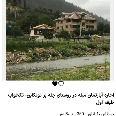
اجاره آپارتمان مبله در روستای چله بر توتکابن- تکخواب
طبقه اول
توتكابن
•
1
اتاق
-
350
متر
•
8
نفر