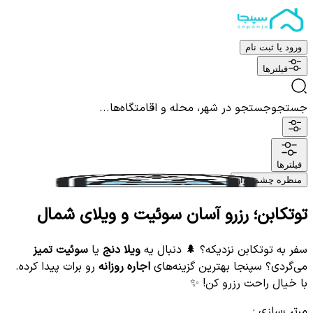
ورود یا ثبت نام
فیلترها
جستجو
جستجو در شهر، محله و اقامتگاه‌ها...
فیلترها
منظره چشم نواز
توتکابن؛ رزرو آسان سوئیت و ویلای شمال
سفر به توتکابن نزدیکه؟ 🌲 دنبال یه
ویلا دنج
یا
سوئیت تمیز
می‌گردی؟ سپنجا بهترین گزینه‌های
اجاره روزانه
رو برات پیدا کرده.
با خیال راحت رزرو کن! ✨
مرتب‌سازی
: