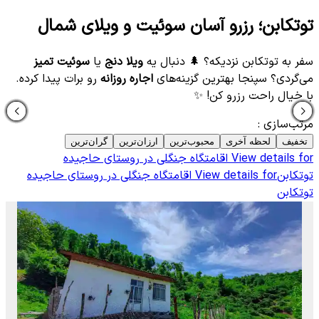
توتکابن؛ رزرو آسان سوئیت و ویلای شمال
سفر به توتکابن نزدیکه؟ 🌲 دنبال یه
ویلا دنج
یا
سوئیت تمیز
می‌گردی؟ سپنجا بهترین گزینه‌های
اجاره روزانه
رو برات پیدا کرده.
با خیال راحت رزرو کن! ✨
مرتب‌سازی
:
تخفیف
لحظه آخری
محبوب‌ترین
ارزان‌ترین
گران‌ترین
View details for
اقامتگاه جنگلی در روستای حاجیده
توتکابن
View details for
اقامتگاه جنگلی در روستای حاجیده
توتکابن