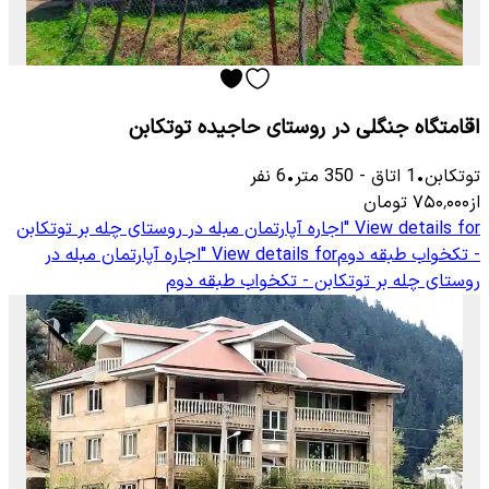
اقامتگاه جنگلی در روستای حاجیده توتکابن
توتكابن
•
1
اتاق
-
350
متر
•
6
نفر
از
۷۵۰٬۰۰۰
تومان
View details for
"اجاره آپارتمان مبله در روستای چله بر توتکابن
- تکخواب طبقه دوم
View details for
"اجاره آپارتمان مبله در
روستای چله بر توتکابن - تکخواب طبقه دوم