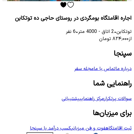
اجاره اقامتگاه بومگردی در روستای حاجی ده توتکابن
توتكابن
•
2
اتاق
-
4000
متر
•
6
نفر
از
۸۲۴٬۰۰۰
تومان
سپنجا
درباره ما
تماس با ما
مجله سفر
راهنمایی شما
سوالات پرتکرار
مرکز راهنمایی
پشتیبانی
برای میزبان‌ها
ثبت اقامتگاه
فوت و فن میزبانی
کسب درآمد با سپنجا