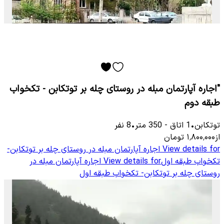
"اجاره آپارتمان مبله در روستای چله بر توتکابن - تکخواب
طبقه دوم
توتكابن
•
1
اتاق
-
350
متر
•
8
نفر
از
۱٬۸۰۰٬۰۰۰
تومان
View details for
اجاره آپارتمان مبله در روستای چله بر توتکابن-
تکخواب طبقه اول
View details for
اجاره آپارتمان مبله در
روستای چله بر توتکابن- تکخواب طبقه اول