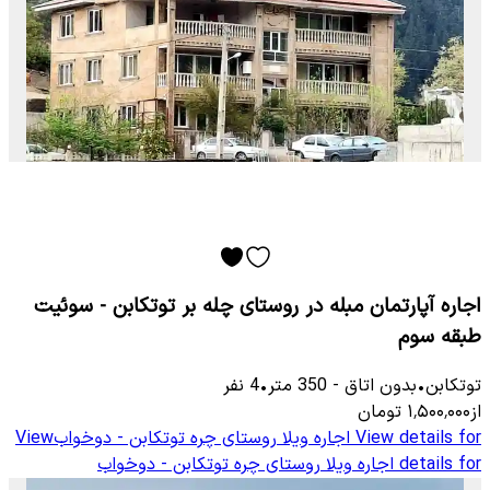
اجاره آپارتمان مبله در روستای چله بر توتکابن - سوئیت
طبقه سوم
توتكابن
•
بدون اتاق
-
350
متر
•
4
نفر
از
۱٬۵۰۰٬۰۰۰
تومان
View details for
اجاره ویلا روستای چره توتکابن - دوخواب
View
details for
اجاره ویلا روستای چره توتکابن - دوخواب