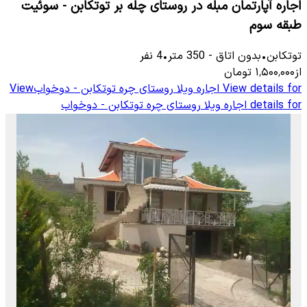
اجاره آپارتمان مبله در روستای چله بر توتکابن - سوئیت
طبقه سوم
توتكابن
•
بدون اتاق
-
350
متر
•
4
نفر
از
۱٬۵۰۰٬۰۰۰
تومان
View details for
اجاره ویلا روستای چره توتکابن - دوخواب
View
details for
اجاره ویلا روستای چره توتکابن - دوخواب