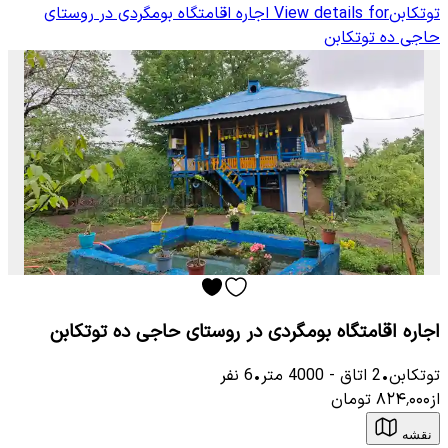
توتکابن
View details for
اجاره اقامتگاه بومگردی در روستای
حاجی ده توتکابن
اجاره اقامتگاه بومگردی در روستای حاجی ده توتکابن
توتكابن
•
2
اتاق
-
4000
متر
•
6
نفر
از
۸۲۴٬۰۰۰
تومان
نقشه