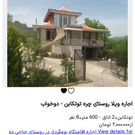
اجاره ویلا روستای چره توتکابن - دوخواب
توتكابن
•
2
اتاق
-
600
متر
•
8
نفر
از
۲٬۰۰۰٬۰۰۰
تومان
View details for
اجاره اقامتگاه بومگردی در روستای حاجی ده