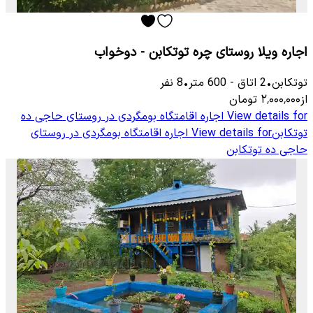
اجاره ویلا روستای چره توتکابن - دوخواب
توتكابن
•
2
اتاق
-
600
متر
•
8
نفر
از
۲٬۰۰۰٬۰۰۰
تومان
View details for
اجاره اقامتگاه بومگردی در روستای حاجی ده
توتکابن
View details for
اجاره اقامتگاه بومگردی در روستای
حاجی ده توتکابن