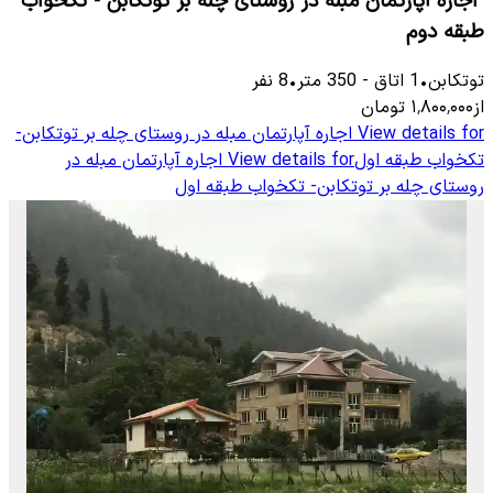
"اجاره آپارتمان مبله در روستای چله بر توتکابن - تکخواب
طبقه دوم
توتكابن
•
1
اتاق
-
350
متر
•
8
نفر
از
۱٬۸۰۰٬۰۰۰
تومان
View details for
اجاره آپارتمان مبله در روستای چله بر توتکابن-
تکخواب طبقه اول
View details for
اجاره آپارتمان مبله در
روستای چله بر توتکابن- تکخواب طبقه اول