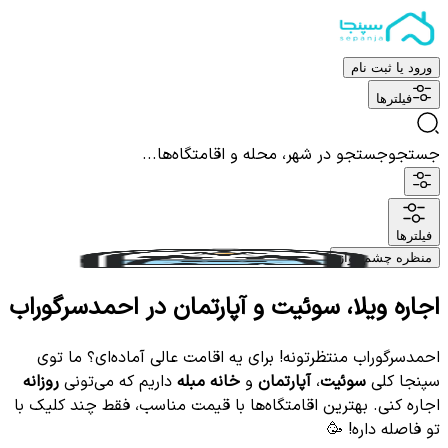
ورود یا ثبت نام
فیلترها
جستجو
جستجو در شهر، محله و اقامتگاه‌ها...
فیلترها
منظره چشم نواز
اجاره ویلا، سوئیت و آپارتمان در احمدسرگوراب
احمدسرگوراب منتظرتونه! برای یه اقامت عالی آماده‌ای؟ ما توی
سپنجا کلی
سوئیت
،
آپارتمان
و
خانه مبله
داریم که می‌تونی
روزانه
اجاره کنی. بهترین اقامتگاه‌ها با قیمت مناسب، فقط چند کلیک با
تو فاصله داره! 🥳