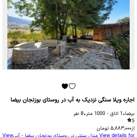
اجاره ویلا سنگی نزدیک به آب در روستای بوزنجان بیضا
بیضا
•
1
اتاق
-
1000
متر
•
8
نفر
5
از
۵٬۸۸۳٬۰۰۰
تومان
View details for
منزل سنتی در روستای بوزنجان بیضا - آبی
View