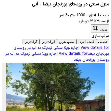
منزل سنتی در روستای بوزنجان بیضا - آبی
بیضا
•
1
اتاق
-
1000
متر
•
6
نفر
از
۳٬۵۳۰٬۰۰۰
تومان
نقشه
مرتب‌سازی
:
تخفیف
لحظه آخری
محبوب‌ترین
ارزان‌ترین
گران‌ترین
View details for
اجاره ویلا سنگی نزدیک به آب در روستای
بوزنجان بیضا
View details for
اجاره ویلا سنگی نزدیک به آب در
روستای بوزنجان بیضا