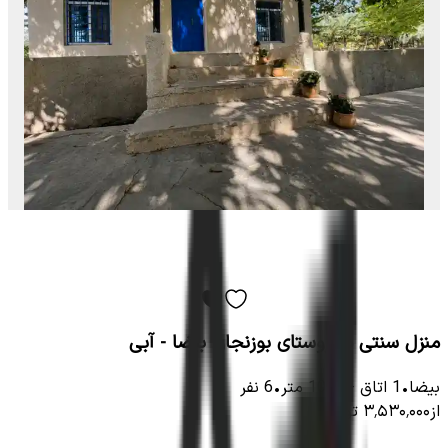
منزل سنتی در روستای بوزنجان بیضا - آبی
بیضا
•
1
اتاق
-
1000
متر
•
6
نفر
از
۳٬۵۳۰٬۰۰۰
تومان